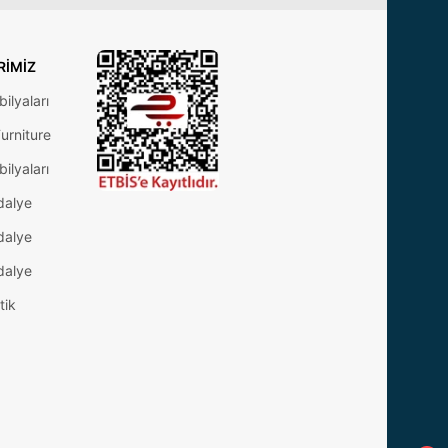
RIMIZ
ilyaları
urniture
ilyaları
dalye
dalye
dalye
tik