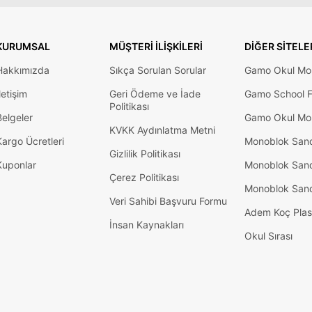
KURUMSAL
MÜŞTERI İLIŞKILERI
DIĞER SITELE
Hakkımızda
Sıkça Sorulan Sorular
Gamo Okul Mob
letişim
Geri Ödeme ve İade
Gamo School F
Politikası
Belgeler
Gamo Okul Mob
KVKK Aydınlatma Metni
Kargo Ücretleri
Monoblok San
Gizlilik Politikası
Kuponlar
Monoblok San
Çerez Politikası
Monoblok San
Veri Sahibi Başvuru Formu
Adem Koç Plas
İnsan Kaynakları
Okul Sırası