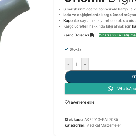
Siparişleriniz ödeme sonrasında kargo ile
k
İade ve değişimlerde kargo ücreti müşter
Kuponlar
sayfamızı ziyaret ederek siparişl
Kargo ücretleri hakkında bilgi almak için
ka
Kargo Ücretleri
Whatsapp İle İletişim
Stokta
-
+
S
WhatsApp 
Favorilere ekle
Stok kodu:
AK22013-RAL7035
Kategoriler:
Medikal Malzemeleri