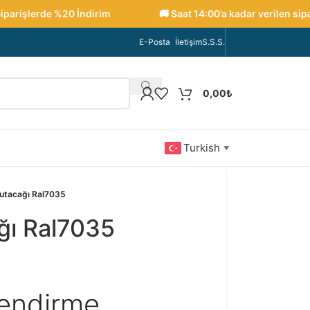
rişlerde %20 İndirim
🚚 Saat 14:00’a kadar verilen sipariş
E-Posta
İletişim
S.S.S.
0,00
₺
Turkish
▼
utacağı Ral7035
ğı Ral7035
lendirme