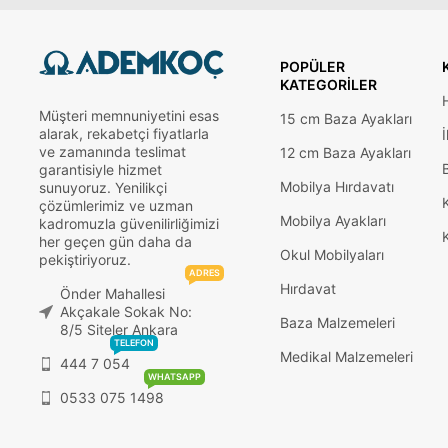
POPÜLER
KATEGORILER
Müşteri memnuniyetini esas
15 cm Baza Ayakları
alarak, rekabetçi fiyatlarla
İ
ve zamanında teslimat
12 cm Baza Ayakları
garantisiyle hizmet
Mobilya Hırdavatı
sunuyoruz. Yenilikçi
çözümlerimiz ve uzman
Mobilya Ayakları
kadromuzla güvenilirliğimizi
her geçen gün daha da
Okul Mobilyaları
pekiştiriyoruz.
ADRES
Hırdavat
Önder Mahallesi
Akçakale Sokak No:
Baza Malzemeleri
8/5 Siteler Ankara
TELEFON
Medikal Malzemeleri
444 7 054
WHATSAPP
0533 075 1498