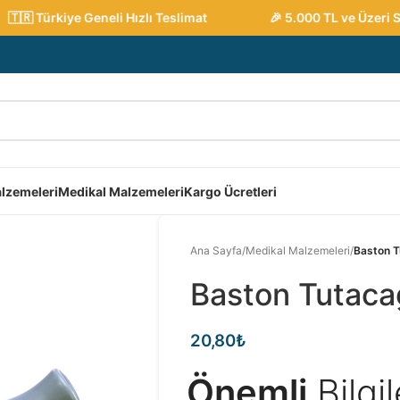
🇷 Türkiye Geneli Hızlı Teslimat
🎉 5.000 TL ve Üzeri Sipa
lzemeleri
Medikal Malzemeleri
Kargo Ücretleri
Ana Sayfa
/
Medikal Malzemeleri
/
Baston T
Baston Tutaca
20,80
₺
Önemli
Bilgi