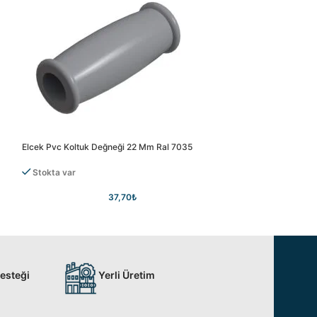
Elcek Pvc Koltuk Değneği 22 Mm Ral 7035
Elcek Pvc Koltuk D
Tükendi
Stokta var
37,70
₺
Desteği
Yerli Üretim