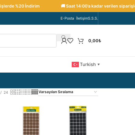
de %20 İndirim
🚚 Saat 14:00’a kadar verilen siparişler ayn
E-Posta
İletişim
S.S.S.
0,00
₺
Turkish
▼
24