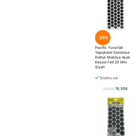
-29%
Pacific Yuvarlak
Yapışkanlı Sandalye
Koltuk Mobilya Ayak
Keçesi Felt 20 Mm
Siyah
Stokta var
18,50
₺
26,00
₺