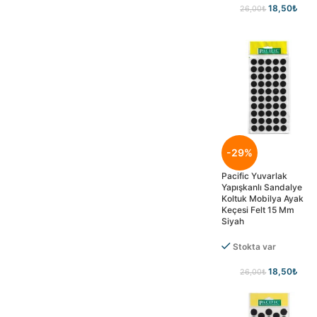
18,50
₺
26,00
₺
-29%
Pacific Yuvarlak
Yapışkanlı Sandalye
Koltuk Mobilya Ayak
Keçesi Felt 15 Mm
Siyah
Stokta var
18,50
₺
26,00
₺