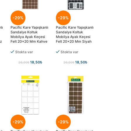
-29%
-29%
lı
Pacific Kare Yapışkanlı
Pacific Kare Yapışkanlı
Sandalye Koltuk
Sandalye Koltuk
Mobilya Ayak Keçesi
Mobilya Ayak Keçesi
az
Felt 20×20 Mm Kahve
Felt 20×20 Mm Siyah
Stokta var
Stokta var
18,50
₺
18,50
₺
26,00
₺
26,00
₺
-29%
-29%