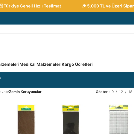
iye Geneli Hızlı Teslimat
🎉 5.000 TL ve Üzeri Siparişler
lzemeleri
Medikal Malzemeleri
Kargo Ücretleri
r
avatı
/
Zemin Koruyucular
Göster
9
12
18