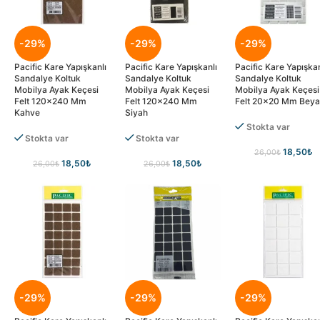
-29%
-29%
-29%
Pacific Kare Yapışkanlı
Pacific Kare Yapışkanlı
Pacific Kare Yapışkan
Sandalye Koltuk
Sandalye Koltuk
Sandalye Koltuk
Mobilya Ayak Keçesi
Mobilya Ayak Keçesi
Mobilya Ayak Keçesi
Felt 120×240 Mm
Felt 120×240 Mm
Felt 20×20 Mm Bey
Kahve
Siyah
Stokta var
Stokta var
Stokta var
18,50
₺
26,00
₺
18,50
₺
18,50
₺
26,00
₺
26,00
₺
-29%
-29%
-29%