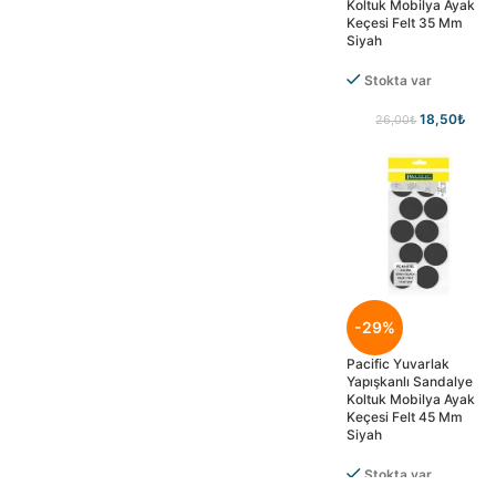
Koltuk Mobilya Ayak
Keçesi Felt 35 Mm
Siyah
Stokta var
18,50
₺
26,00
₺
-29%
Pacific Yuvarlak
Yapışkanlı Sandalye
Koltuk Mobilya Ayak
Keçesi Felt 45 Mm
Siyah
Stokta var