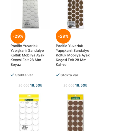
-29%
-29%
Pacific Yuvarlak
Pacific Yuvarlak
Yapışkanlı Sandalye
Yapışkanlı Sandalye
Koltuk Mobilya Ayak
Koltuk Mobilya Ayak
Keçesi Felt 28 Mm
Keçesi Felt 28 Mm
Beyaz
Kahve
Stokta var
Stokta var
18,50
₺
18,50
₺
26,00
₺
26,00
₺