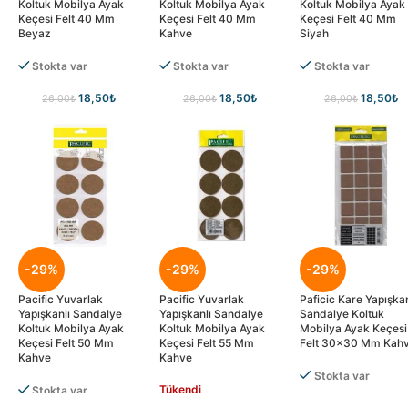
Koltuk Mobilya Ayak
Koltuk Mobilya Ayak
Koltuk Mobilya Ayak
Keçesi Felt 40 Mm
Keçesi Felt 40 Mm
Keçesi Felt 40 Mm
Beyaz
Kahve
Siyah
Stokta var
Stokta var
Stokta var
18,50
₺
18,50
₺
18,50
₺
26,00
₺
26,00
₺
26,00
₺
-29%
-29%
-29%
Pacific Yuvarlak
Pacific Yuvarlak
Paficic Kare Yapışkan
Yapışkanlı Sandalye
Yapışkanlı Sandalye
Sandalye Koltuk
Koltuk Mobilya Ayak
Koltuk Mobilya Ayak
Mobilya Ayak Keçesi
Keçesi Felt 50 Mm
Keçesi Felt 55 Mm
Felt 30×30 Mm Kah
Kahve
Kahve
Stokta var
Tükendi
Stokta var
18,50
₺