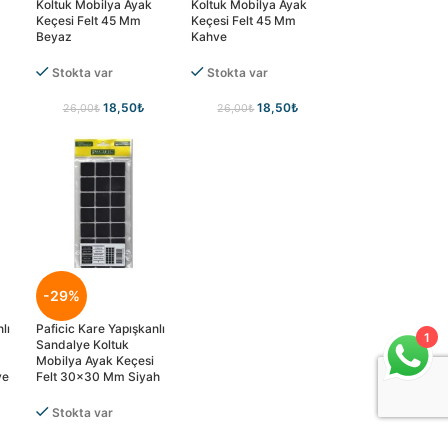
Koltuk Mobilya Ayak
Koltuk Mobilya Ayak
Keçesi Felt 45 Mm
Keçesi Felt 45 Mm
Beyaz
Kahve
Stokta var
Stokta var
18,50
₺
18,50
₺
26,00
₺
26,00
₺
-29%
lı
Paficic Kare Yapışkanlı
1
Sandalye Koltuk
Mobilya Ayak Keçesi
ve
Felt 30×30 Mm Siyah
Stokta var
18,50
₺