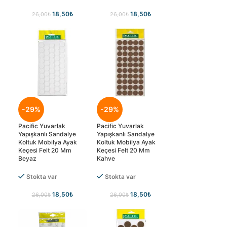
18,50
₺
18,50
₺
26,00
₺
26,00
₺
-29%
-29%
Pacific Yuvarlak
Pacific Yuvarlak
Yapışkanlı Sandalye
Yapışkanlı Sandalye
Koltuk Mobilya Ayak
Koltuk Mobilya Ayak
Keçesi Felt 20 Mm
Keçesi Felt 20 Mm
Beyaz
Kahve
Stokta var
Stokta var
18,50
₺
18,50
₺
26,00
₺
26,00
₺