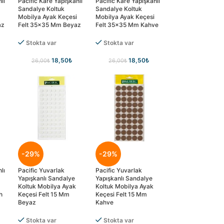
lı
Pacific Kare Yapışkanlı
Pacific Kare Yapışkanlı
Sandalye Koltuk
Sandalye Koltuk
Mobilya Ayak Keçesi
Mobilya Ayak Keçesi
az
Felt 35×35 Mm Beyaz
Felt 35×35 Mm Kahve
Stokta var
Stokta var
18,50
₺
18,50
₺
26,00
₺
26,00
₺
-29%
-29%
lı
Pacific Yuvarlak
Pacific Yuvarlak
Yapışkanlı Sandalye
Yapışkanlı Sandalye
Koltuk Mobilya Ayak
Koltuk Mobilya Ayak
h
Keçesi Felt 15 Mm
Keçesi Felt 15 Mm
Beyaz
Kahve
Stokta var
Stokta var