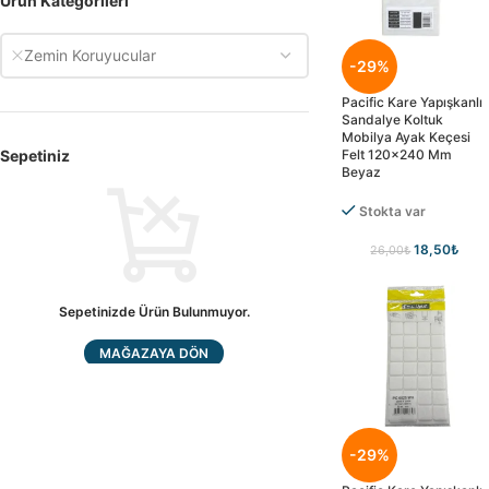
Ürün Kategorileri
Zemin Koruyucular
-29%
Pacific Kare Yapışkanlı
Sandalye Koltuk
Mobilya Ayak Keçesi
Felt 120×240 Mm
Sepetiniz
Beyaz
Stokta var
18,50
₺
26,00
₺
Sepetinizde Ürün Bulunmuyor.
MAĞAZAYA DÖN
-29%