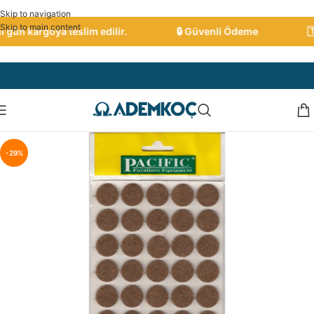
Skip to navigation
Skip to main content
gün kargoya teslim edilir.
🔒 Güvenli Ödeme
🇹🇷
-29%