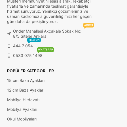
Müşteri memnuniyetini esas alarak, rekabetçi
fiyatlarla ve zamanında teslimat garantisiyle
hizmet sunuyoruz. Yenilikçi çözümlerimiz ve
uzman kadromuzla güvenilirliğimizi her geçen
gün daha da pekiştiriyoruz.
ADRES
Önder Mahallesi Akçakale Sokak No:
8/5 Siteler Ankara
TELEFON
444 7 054
WHATSAPP
0533 075 1498
POPÜLER KATEGORILER
15 cm Baza Ayakları
12 cm Baza Ayakları
Mobilya Hırdavatı
Mobilya Ayakları
Okul Mobilyaları