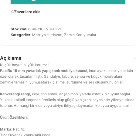
Favorilere ekle
Stok kodu:
SAPYK-15-KAHVE
Kategoriler:
Mobilya Hırdavatı
,
Zemin Koruyucular
Açıklama
Küçük boyut, büyük koruma!
Pacific 15 mm yuvarlak yapışkanlı mobilya keçesi
, ince ayaklı mobilyalar için
özel olarak tasarlanmıştır. Sandalye, tabure, sehpa ve küçük mobilyaların
zeminle temasını yumuşatarak çizilme, sürtünme ve ses oluşumunu önler.
Kahverengi rengi
, koyu tonlardaki ahşap mobilyalarla estetik bir uyum sağlar.
Yüksek kaliteli keçeden üretilmiş olup güçlü yapışkanı sayesinde yüzeye sıkıca
tutunur. Herhangi bir vida veya çiviye ihtiyaç duymadan kolayca uygulanabilir.
Ürün Özellikleri:
Marka:
Pacific
Tip:
Yuvarlak yapışkanlı keçe