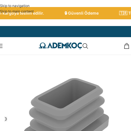
Skip to navigation
Skip to main content
argoya teslim edilir.
🔒 Güvenli Ödeme
🇹🇷 Tür