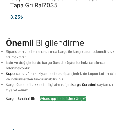
Tapa Gri Ral7035
3,25
₺
Önemli
Bilgilendirme
Siparişleriniz ödeme sonrasında kargo ile
karşı (alıcı) ödemeli
sevk
edilmektedir.
İade ve değişimlerde kargo ücreti müşterilerimiz tarafından
ödenmektedir.
Kuponlar
sayfamızı ziyaret ederek siparişlerinizde kupon kullanabilir
ve
indirimlerden
faydalanabilirsiniz.
Kargo ücretleri hakkında bilgi almak için
kargo ücretleri
sayfamızı
ziyaret ediniz.
Kargo Ücretleri
Whatsapp İle İletişime Geç