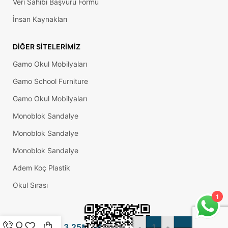
Veri Sahibi Başvuru Formu
İnsan Kaynakları
DIĞER SITELERIMIZ
Gamo Okul Mobilyaları
Gamo School Furniture
Gamo Okul Mobilyaları
Monoblok Sandalye
Monoblok Sandalye
Monoblok Sandalye
Adem Koç Plastik
20×30
Mm
Okul Sırası
Profil İçin
1
Kademeli
İçe
Geçme
S
3,25
₺
Profil
Stokta
-
+