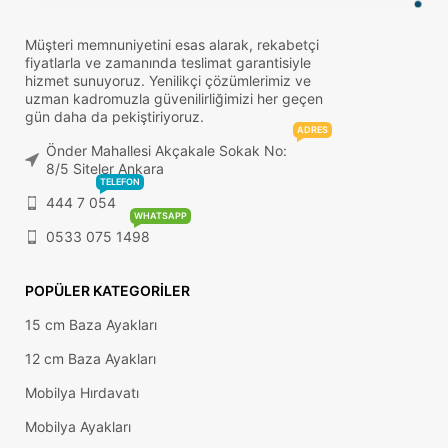
Müşteri memnuniyetini esas alarak, rekabetçi
fiyatlarla ve zamanında teslimat garantisiyle
hizmet sunuyoruz. Yenilikçi çözümlerimiz ve
uzman kadromuzla güvenilirliğimizi her geçen
gün daha da pekiştiriyoruz.
ADRES
Önder Mahallesi Akçakale Sokak No:
8/5 Siteler Ankara
TELEFON
444 7 054
WHATSAPP
0533 075 1498
POPÜLER KATEGORILER
15 cm Baza Ayakları
12 cm Baza Ayakları
Mobilya Hırdavatı
Mobilya Ayakları