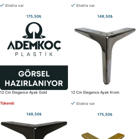
Stokta var
Stokta var
175,50
₺
149,50
₺
12 Cm Elegance Ayak Gold
12 Cm Elegance Ayak Krom
Tükendi
Stokta var
149,50
₺
175,50
₺