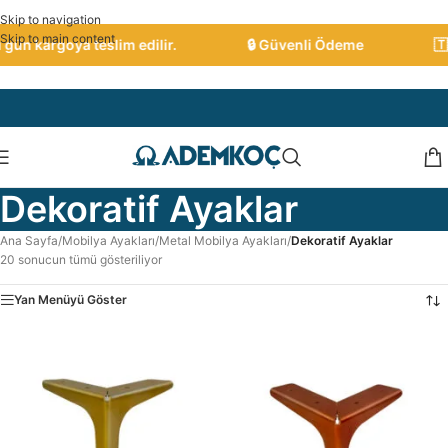
Skip to navigation
Skip to main content
ün kargoya teslim edilir.
🔒 Güvenli Ödeme
🇹🇷 
Dekoratif Ayaklar
Ana Sayfa
/
Mobilya Ayakları
/
Metal Mobilya Ayakları
/
Dekoratif Ayaklar
20 sonucun tümü gösteriliyor
Yan Menüyü Göster