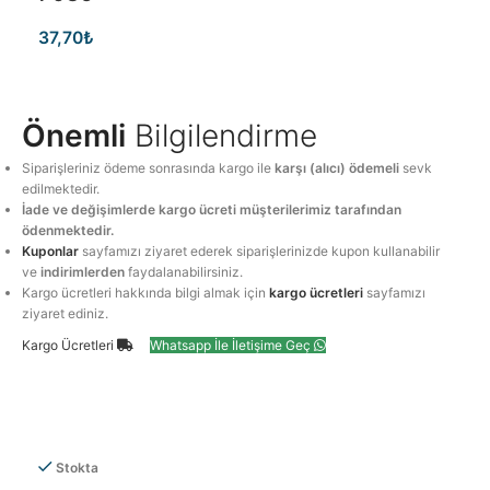
37,70
₺
Önemli
Bilgilendirme
Siparişleriniz ödeme sonrasında kargo ile
karşı (alıcı) ödemeli
sevk
edilmektedir.
İade ve değişimlerde kargo ücreti müşterilerimiz tarafından
ödenmektedir.
Kuponlar
sayfamızı ziyaret ederek siparişlerinizde kupon kullanabilir
ve
indirimlerden
faydalanabilirsiniz.
Kargo ücretleri hakkında bilgi almak için
kargo ücretleri
sayfamızı
ziyaret ediniz.
Kargo Ücretleri
Whatsapp İle İletişime Geç
Stokta