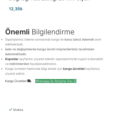
12,35
₺
Önemli
Bilgilendirme
Siparişleriniz ödeme sonrasında kargo ile
karşı (alıcı) ödemeli
sevk
edilmektedir.
İade ve değişimlerde kargo ücreti müşterilerimiz tarafından
ödenmektedir.
Kuponlar
sayfamızı ziyaret ederek siparişlerinizde kupon kullanabilir
ve
indirimlerden
faydalanabilirsiniz.
Kargo ücretleri hakkında bilgi almak için
kargo ücretleri
sayfamızı
ziyaret ediniz.
Kargo Ücretleri
Whatsapp İle İletişime Geç
Stokta