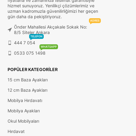
fiyatlarla ve zamanında teslimat garantisiyle
hizmet sunuyoruz. Yenilikçi çözümlerimiz ve
uzman kadromuzla güvenilirliğimizi her geçen
gün daha da pekiştiriyoruz.
ADRES
Önder Mahallesi Akçakale Sokak No:
8/5 Siteler Ankara
TELEFON
444 7 054
WHATSAPP
0533 075 1498
POPÜLER KATEGORILER
15 cm Baza Ayakları
12 cm Baza Ayakları
Mobilya Hırdavatı
Mobilya Ayakları
Okul Mobilyaları
Hırdavat