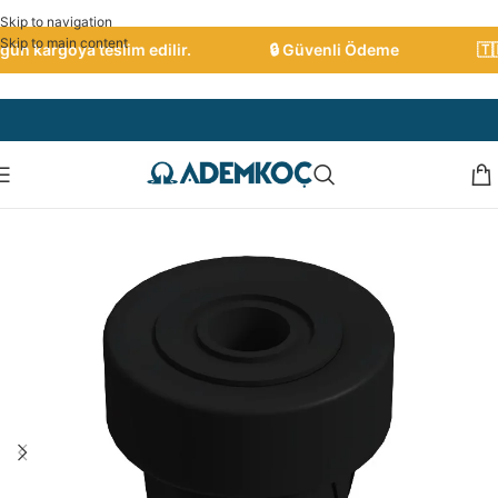
Skip to navigation
Skip to main content
ün kargoya teslim edilir.
🔒 Güvenli Ödeme
🇹🇷 