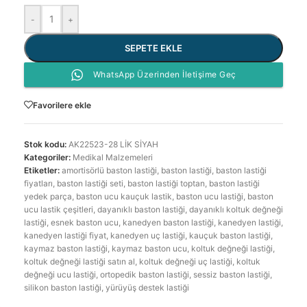
-
+
SEPETE EKLE
WhatsApp Üzerinden İletişime Geç
Favorilere ekle
Stok kodu:
AK22523-28 LİK SİYAH
Kategoriler:
Medikal Malzemeleri
Etiketler:
amortisörlü baston lastiği
,
baston lastiği
,
baston lastiği
fiyatları
,
baston lastiği seti
,
baston lastiği toptan
,
baston lastiği
yedek parça
,
baston ucu kauçuk lastik
,
baston ucu lastiği
,
baston
ucu lastik çeşitleri
,
dayanıklı baston lastiği
,
dayanıklı koltuk değneği
lastiği
,
esnek baston ucu
,
kanedyen baston lastiği
,
kanedyen lastiği
,
kanedyen lastiği fiyat
,
kanedyen uç lastiği
,
kauçuk baston lastiği
,
kaymaz baston lastiği
,
kaymaz baston ucu
,
koltuk değneği lastiği
,
koltuk değneği lastiği satın al
,
koltuk değneği uç lastiği
,
koltuk
değneği ucu lastiği
,
ortopedik baston lastiği
,
sessiz baston lastiği
,
silikon baston lastiği
,
yürüyüş destek lastiği