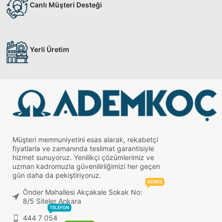
Canlı Müşteri Desteği
Yerli Üretim
Müşteri memnuniyetini esas alarak, rekabetçi
fiyatlarla ve zamanında teslimat garantisiyle
hizmet sunuyoruz. Yenilikçi çözümlerimiz ve
uzman kadromuzla güvenilirliğimizi her geçen
gün daha da pekiştiriyoruz.
ADRES
Önder Mahallesi Akçakale Sokak No:
8/5 Siteler Ankara
TELEFON
444 7 054