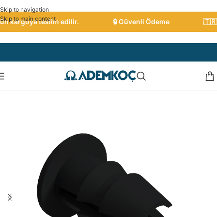
Skip to navigation
Skip to main content
 kargoya teslim edilir.
🔒 Güvenli Ödeme
🇹🇷 T