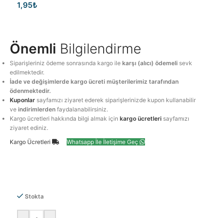
1,95
₺
Önemli
Bilgilendirme
Siparişleriniz ödeme sonrasında kargo ile
karşı (alıcı) ödemeli
sevk
edilmektedir.
İade ve değişimlerde kargo ücreti müşterilerimiz tarafından
ödenmektedir.
Kuponlar
sayfamızı ziyaret ederek siparişlerinizde kupon kullanabilir
ve
indirimlerden
faydalanabilirsiniz.
Kargo ücretleri hakkında bilgi almak için
kargo ücretleri
sayfamızı
ziyaret ediniz.
Kargo Ücretleri
Whatsapp İle İletişime Geç
Stokta