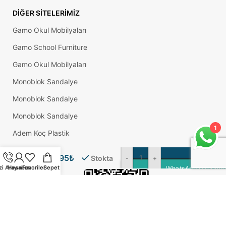
DIĞER SITELERIMIZ
Gamo Okul Mobilyaları
Gamo School Furniture
Gamo Okul Mobilyaları
Monoblok Sandalye
Monoblok Sandalye
Monoblok Sandalye
1
Adem Koç Plastik
Yarıklı
SEPE
Okul Sırası
1,95
₺
Tapa
Stokta
-
+
12mm
zi Arayın
Hesabım
Favoriler
Sepet
WhatsApp Üzerinden