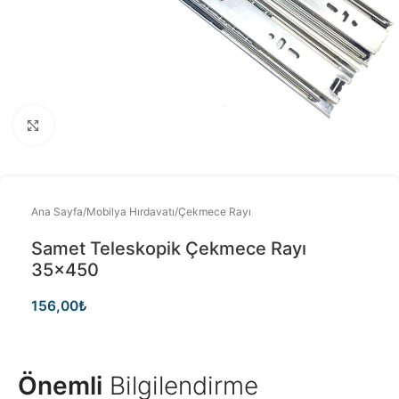
Büyütmek için tıklayınız
Ana Sayfa
/
Mobilya Hırdavatı
/
Çekmece Rayı
Samet Teleskopik Çekmece Rayı
35×450
156,00
₺
Önemli
Bilgilendirme