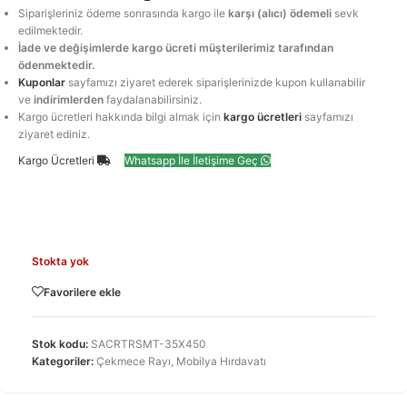
Siparişleriniz ödeme sonrasında kargo ile
karşı (alıcı) ödemeli
sevk
edilmektedir.
İade ve değişimlerde kargo ücreti müşterilerimiz tarafından
ödenmektedir.
Kuponlar
sayfamızı ziyaret ederek siparişlerinizde kupon kullanabilir
ve
indirimlerden
faydalanabilirsiniz.
Kargo ücretleri hakkında bilgi almak için
kargo ücretleri
sayfamızı
ziyaret ediniz.
Kargo Ücretleri
Whatsapp İle İletişime Geç
Stokta yok
Favorilere ekle
Stok kodu:
SACRTRSMT-35X450
Kategoriler:
Çekmece Rayı
,
Mobilya Hırdavatı