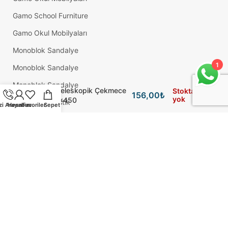
Gamo School Furniture
Gamo Okul Mobilyaları
Monoblok Sandalye
1
Monoblok Sandalye
Monoblok Sandalye
Samet Teleskopik Çekmece
Stokta
156,00
₺
yok
Rayı 35×450
Adem Koç Plastik
zi Arayın
Hesabım
Favoriler
Sepet
Okul Sırası