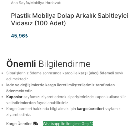
Ana Sayfa
/
Mobilya Hırdavatı
Plastik Mobilya Dolap Arkalık Sabitleyici
Vidasız (100 Adet)
45,96
₺
Önemli
Bilgilendirme
Siparişleriniz ödeme sonrasında kargo ile
karşı (alıcı) ödemeli
sevk
edilmektedir.
İade ve değişimlerde kargo ücreti müşterilerimiz tarafından
ödenmektedir.
Kuponlar
sayfamızı ziyaret ederek siparişlerinizde kupon kullanabilir
ve
indirimlerden
faydalanabilirsiniz.
Kargo ücretleri hakkında bilgi almak için
kargo ücretleri
sayfamızı
ziyaret ediniz.
Kargo Ücretleri
Whatsapp İle İletişime Geç