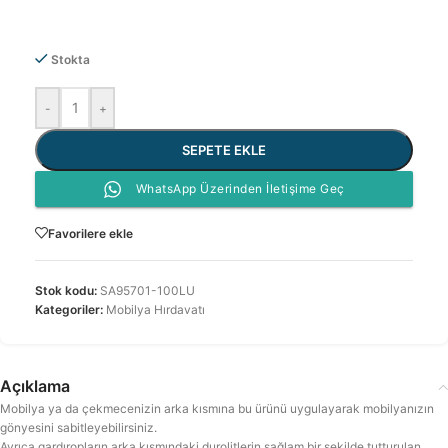
Stokta
-
+
SEPETE EKLE
WhatsApp Üzerinden İletişime Geç
Favorilere ekle
Stok kodu:
SA95701-100LU
Kategoriler:
Mobilya Hırdavatı
Açıklama
Mobilya ya da çekmecenizin arka kısmına bu ürünü uygulayarak mobilyanızın
gönyesini sabitleyebilirsiniz.
Ayrıca gardıropların arka kısmındaki durolitlerin sağlam bir şekilde tutturulan