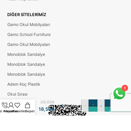
DIĞER SITELERIMIZ
Gamo Okul Mobilyaları
Gamo School Furniture
Gamo Okul Mobilyaları
Monoblok Sandalye
Monoblok Sandalye
Monoblok Sandalye
Pacific
Yuvarlak
Adem Koç Plastik
1
Yapışkanlı
Okul Sırası
Sandalye
Koltuk
26,00
₺
Mobilya
Stokta
-
+
18,50
₺
Ayak
zi Arayın
Hesabım
Favoriler
Sepet
WhatsApp Üz
Keçesi
Felt 45
Mm