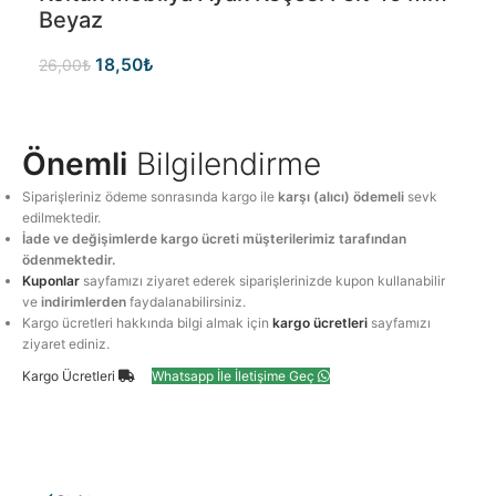
Beyaz
18,50
₺
26,00
₺
Önemli
Bilgilendirme
Siparişleriniz ödeme sonrasında kargo ile
karşı (alıcı) ödemeli
sevk
edilmektedir.
İade ve değişimlerde kargo ücreti müşterilerimiz tarafından
ödenmektedir.
Kuponlar
sayfamızı ziyaret ederek siparişlerinizde kupon kullanabilir
ve
indirimlerden
faydalanabilirsiniz.
Kargo ücretleri hakkında bilgi almak için
kargo ücretleri
sayfamızı
ziyaret ediniz.
Kargo Ücretleri
Whatsapp İle İletişime Geç