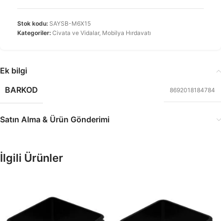
Stok kodu:
SAYSB-M6X15
Kategoriler:
Civata ve Vidalar
,
Mobilya Hırdavatı
Ek bilgi
BARKOD
8692018184784
Satın Alma & Ürün Gönderimi
İlgili Ürünler