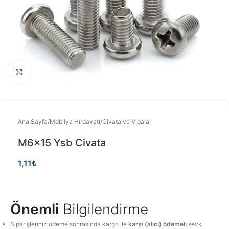
Büyütmek için tıklayınız
Ana Sayfa
/
Mobilya Hırdavatı
/
Civata ve Vidalar
M6x15 Ysb Civata
1,11
₺
Önemli
Bilgilendirme
Siparişleriniz ödeme sonrasında kargo ile
karşı (alıcı) ödemeli
sevk