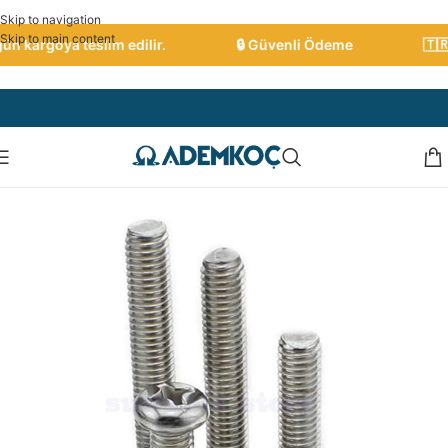
Skip to navigation
Skip to main content
n kargoya teslim edilir.
🔒 Güvenli Ödeme
🇹🇷 T