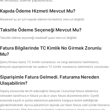
ile temassız ödeme yapabilirsiniz.
Kapıda Ödeme Hizmeti Mevcut Mu?
Maalesef şu an için kapıda ödeme hizmetimiz mevcut değildir.
Taksitle Ödeme Seçeneği Mevcut Mu?
Taksitle ödeme seçeneği maalesef şuan mevcut değildir.
Fatura Bilgilerinde TC Kimlik No Girmek Zorunlu
Mu?
Şahıs firması iseniz TC kimlik numaranızı ve vergi dairesinizi belirtmeniz,
bireysel siparişlerinizde ise sadece TC kimlik numaranızı belirtmeniz zorunludur.
Siparişimle Fatura Gelmedi. Faturama Nereden
Ulaşabilirim?
Sipariş esnasında tercih edeceğiniz bireysel / kurumsal fatura talebinize
istinaden tarafınıza e-fatura ya da e-arşiv fatura düzenlenecektir. Üyelik
sırasında kayıtlı e-posta adresinize paketiniz kargoya teslim edildiğinde
gönderilmektedir. Ayrıca paketinizin dışında yer falan fatura cebi içinde faturanız
bulunmaktadır. Eğer faturanızı bulmakta zorlanıyorsanız sipariş numaranız ile