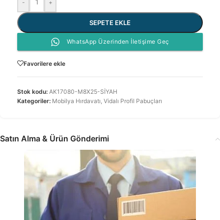
-
+
SEPETE EKLE
WhatsApp Üzerinden İletişime Geç
Favorilere ekle
Stok kodu:
AK17080-M8X25-SİYAH
Kategoriler:
Mobilya Hırdavatı
,
Vidalı Profil Pabuçları
Satın Alma & Ürün Gönderimi