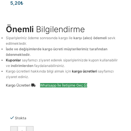
5,20
₺
Önemli
Bilgilendirme
Siparişleriniz ödeme sonrasında kargo ile
karşı (alıcı) ödemeli
sevk
edilmektedir.
İade ve değişimlerde kargo ücreti müşterilerimiz tarafından
ödenmektedir.
Kuponlar
sayfamızı ziyaret ederek siparişlerinizde kupon kullanabilir
ve
indirimlerden
faydalanabilirsiniz.
Kargo ücretleri hakkında bilgi almak için
kargo ücretleri
sayfamızı
ziyaret ediniz.
Kargo Ücretleri
Whatsapp İle İletişime Geç
Stokta