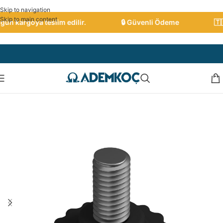
Skip to navigation
Skip to main content
 kargoya teslim edilir.
🔒 Güvenli Ödeme
🇹🇷 Tü