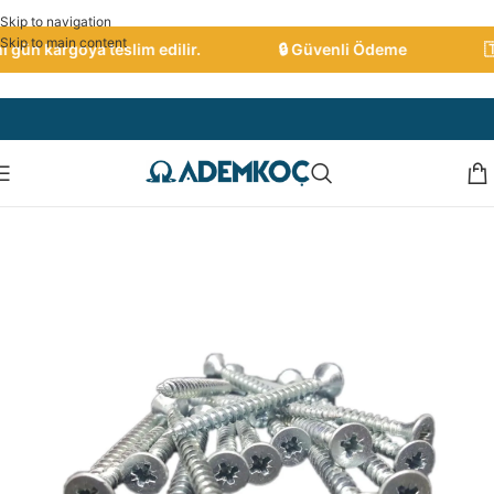
Skip to navigation
Skip to main content
gün kargoya teslim edilir.
🔒 Güvenli Ödeme
🇹