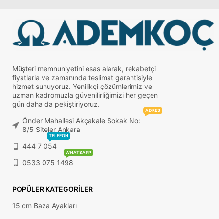
Müşteri memnuniyetini esas alarak, rekabetçi
fiyatlarla ve zamanında teslimat garantisiyle
hizmet sunuyoruz. Yenilikçi çözümlerimiz ve
uzman kadromuzla güvenilirliğimizi her geçen
gün daha da pekiştiriyoruz.
ADRES
Önder Mahallesi Akçakale Sokak No:
8/5 Siteler Ankara
TELEFON
444 7 054
WHATSAPP
0533 075 1498
POPÜLER KATEGORILER
15 cm Baza Ayakları