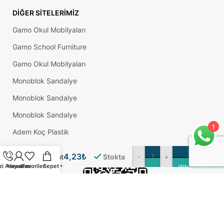
DIĞER SITELERIMIZ
Gamo Okul Mobilyaları
Gamo School Furniture
Gamo Okul Mobilyaları
Monoblok Sandalye
Monoblok Sandalye
Monoblok Sandalye
1
Adem Koç Plastik
40×40
Mm
Okul Sırası
4,23
₺
Köşebent
Stokta
-
+
Gri 4 Mm
zi Arayın
Hesabım
Favoriler
Sepet
WhatsApp Üzer
Ral7035