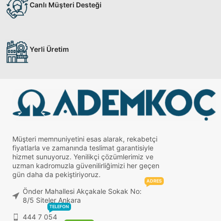
Canlı Müşteri Desteği
Yerli Üretim
Müşteri memnuniyetini esas alarak, rekabetçi
fiyatlarla ve zamanında teslimat garantisiyle
hizmet sunuyoruz. Yenilikçi çözümlerimiz ve
uzman kadromuzla güvenilirliğimizi her geçen
gün daha da pekiştiriyoruz.
ADRES
Önder Mahallesi Akçakale Sokak No:
8/5 Siteler Ankara
TELEFON
444 7 054