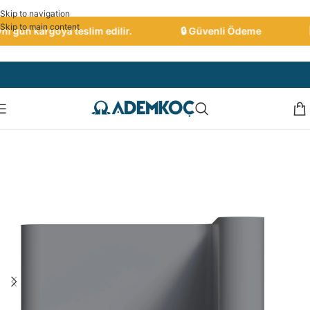
Skip to navigation
Skip to main content
ı gün kargoya teslim edilir.
🔒 Güvenli Ödeme
🇹