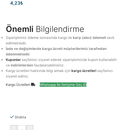
4,23
₺
Önemli
Bilgilendirme
Siparişleriniz ödeme sonrasında kargo ile
karşı (alıcı) ödemeli
sevk
edilmektedir.
İade ve değişimlerde kargo ücreti müşterilerimiz tarafından
ödenmektedir.
Kuponlar
sayfamızı ziyaret ederek siparişlerinizde kupon kullanabilir
ve
indirimlerden
faydalanabilirsiniz.
Kargo ücretleri hakkında bilgi almak için
kargo ücretleri
sayfamızı
ziyaret ediniz.
Kargo Ücretleri
Whatsapp İle İletişime Geç
Stokta