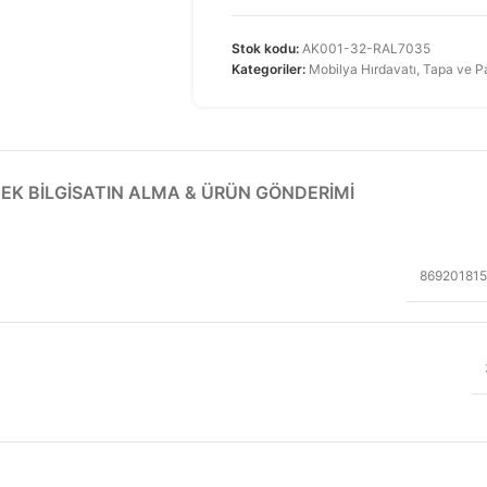
Stok kodu:
AK001-32-RAL7035
Kategoriler:
Mobilya Hırdavatı
,
Tapa ve P
EK BILGI
SATIN ALMA & ÜRÜN GÖNDERIMI
86920181