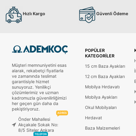
Hızlı Kargo
Güvenli Ödeme
POPÜLER
KATEGORILER
Müşteri memnuniyetini esas
15 cm Baza Ayakları
alarak, rekabetçi fiyatlarla
İ
ve zamanında teslimat
12 cm Baza Ayakları
garantisiyle hizmet
Mobilya Hırdavatı
sunuyoruz. Yenilikçi
çözümlerimiz ve uzman
Mobilya Ayakları
kadromuzla güvenilirliğimizi
her geçen gün daha da
Okul Mobilyaları
pekiştiriyoruz.
ADRES
Hırdavat
Önder Mahallesi
Akçakale Sokak No:
Baza Malzemeleri
8/5 Siteler Ankara
TELEFON