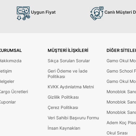
Uygun Fiyat
Canlı Müşteri 
KURUMSAL
MÜŞTERI İLIŞKILERI
DIĞER SITELE
Hakkımızda
Sıkça Sorulan Sorular
Gamo Okul Mob
letişim
Geri Ödeme ve İade
Gamo School F
Politikası
Belgeler
Gamo Okul Mob
KVKK Aydınlatma Metni
Kargo Ücretleri
Monoblok San
Gizlilik Politikası
Kuponlar
Monoblok San
Çerez Politikası
Monoblok San
Veri Sahibi Başvuru Formu
Adem Koç Plas
İnsan Kaynakları
Okul Sırası