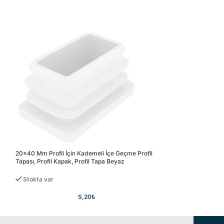
20×40 Mm Profil İçin Kademeli İçe Geçme Profil
20×40 Mm Profil İç
Tapası, Profil Kapak, Profil Tapa Beyaz
Tapası, Profil Kapak
Stokta var
Stokta var
5,20
₺