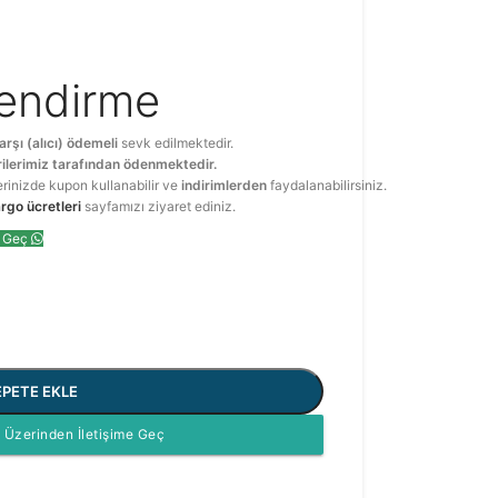
lendirme
arşı (alıcı) ödemeli
sevk edilmektedir.
ilerimiz tarafından ödenmektedir.
erinizde kupon kullanabilir ve
indirimlerden
faydalanabilirsiniz.
rgo ücretleri
sayfamızı ziyaret ediniz.
e Geç
EPETE EKLE
Üzerinden İletişime Geç