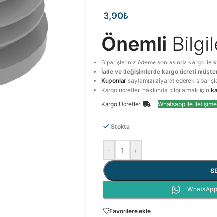
3,90
₺
Önemli
Bilgi
Siparişleriniz ödeme sonrasında kargo ile
k
İade ve değişimlerde kargo ücreti müşter
Kuponlar
sayfamızı ziyaret ederek siparişl
Kargo ücretleri hakkında bilgi almak için
ka
Kargo Ücretleri
Whatsapp İle İletişim
Stokta
-
+
S
WhatsApp 
Favorilere ekle