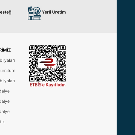
Desteği
Yerli Üretim
RIMIZ
ilyaları
urniture
ilyaları
dalye
dalye
dalye
tik