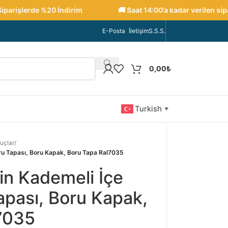
arişlerde %20 İndirim
🚚 Saat 14:00’a kadar verilen sipariş
E-Posta
İletişim
S.S.S.
0,00
₺
Turkish
▼
uçlar
/
ru Tapası, Boru Kapak, Boru Tapa Ral7035
in Kademeli İçe
pası, Boru Kapak,
7035