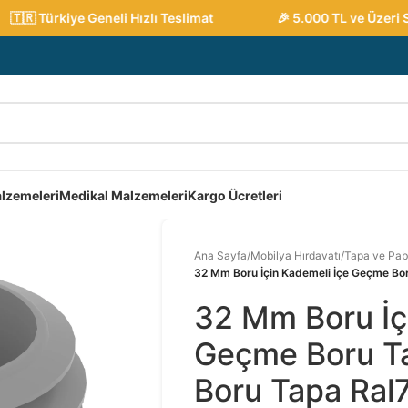
🇷 Türkiye Geneli Hızlı Teslimat
🎉 5.000 TL ve Üzeri Sip
lzemeleri
Medikal Malzemeleri
Kargo Ücretleri
Ana Sayfa
/
Mobilya Hırdavatı
/
Tapa ve Pab
32 Mm Boru İçin Kademeli İçe Geçme Bo
32 Mm Boru İç
Geçme Boru Ta
Boru Tapa Ral