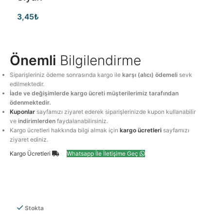
3,45
₺
Önemli
Bilgilendirme
Siparişleriniz ödeme sonrasında kargo ile
karşı (alıcı) ödemeli
sevk
edilmektedir.
İade ve değişimlerde kargo ücreti müşterilerimiz tarafından
ödenmektedir.
Kuponlar
sayfamızı ziyaret ederek siparişlerinizde kupon kullanabilir
ve
indirimlerden
faydalanabilirsiniz.
Kargo ücretleri hakkında bilgi almak için
kargo ücretleri
sayfamızı
ziyaret ediniz.
Kargo Ücretleri
Whatsapp İle İletişime Geç
Stokta