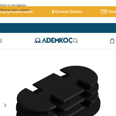
Skip to navigation
Skip to main content
oya teslim edilir.
🔒 Güvenli Ödeme
🇹🇷 Türkiy