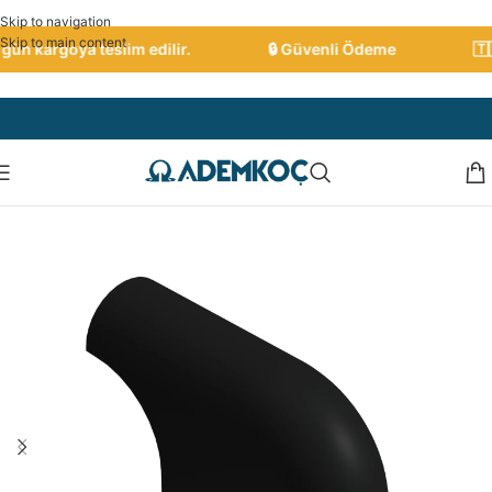
Skip to navigation
Skip to main content
ün kargoya teslim edilir.
🔒 Güvenli Ödeme
🇹🇷 