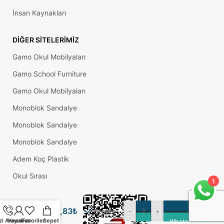
İnsan Kaynakları
DIĞER SITELERIMIZ
Gamo Okul Mobilyaları
Gamo School Furniture
Gamo Okul Mobilyaları
Monoblok Sandalye
Monoblok Sandalye
Monoblok Sandalye
Adem Koç Plastik
Okul Sırası
1
25×50
Mm
Elips
SE
6,83
₺
Izgara
Stokta
-
+
Pabuç
zi Arayın
Hesabım
Favoriler
Sepet
WhatsApp Üzerind