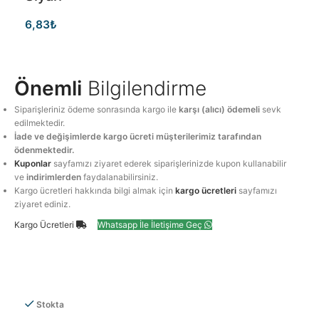
6,83
₺
Önemli
Bilgilendirme
Siparişleriniz ödeme sonrasında kargo ile
karşı (alıcı) ödemeli
sevk
edilmektedir.
İade ve değişimlerde kargo ücreti müşterilerimiz tarafından
ödenmektedir.
Kuponlar
sayfamızı ziyaret ederek siparişlerinizde kupon kullanabilir
ve
indirimlerden
faydalanabilirsiniz.
Kargo ücretleri hakkında bilgi almak için
kargo ücretleri
sayfamızı
ziyaret ediniz.
Kargo Ücretleri
Whatsapp İle İletişime Geç
Stokta