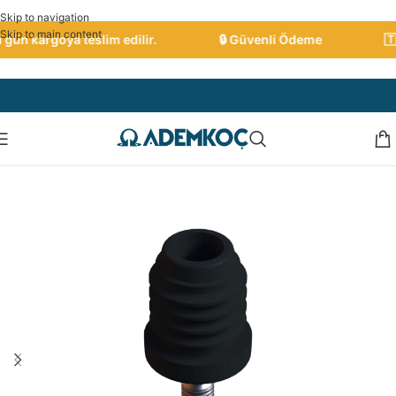
Skip to navigation
Skip to main content
ün kargoya teslim edilir.
🔒 Güvenli Ödeme
🇹🇷