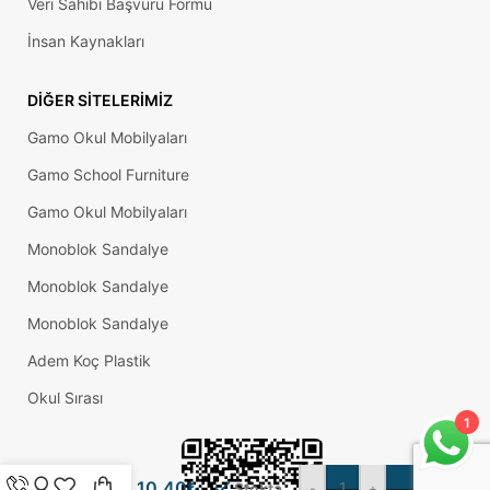
Veri Sahibi Başvuru Formu
İnsan Kaynakları
DIĞER SITELERIMIZ
Gamo Okul Mobilyaları
Gamo School Furniture
Gamo Okul Mobilyaları
Monoblok Sandalye
Monoblok Sandalye
Monoblok Sandalye
Adem Koç Plastik
25 Mm
Kademeli
Okul Sırası
Plastik
1
Rotil
Ayak M8
– Boru
10,40
₺
Stokta
-
+