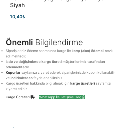
Siyah
10,40
₺
Önemli
Bilgilendirme
Siparişleriniz ödeme sonrasında kargo ile
karşı (alıcı) ödemeli
sevk
edilmektedir.
İade ve değişimlerde kargo ücreti müşterilerimiz tarafından
ödenmektedir.
Kuponlar
sayfamızı ziyaret ederek siparişlerinizde kupon kullanabilir
ve
indirimlerden
faydalanabilirsiniz.
Kargo ücretleri hakkında bilgi almak için
kargo ücretleri
sayfamızı
ziyaret ediniz.
Kargo Ücretleri
Whatsapp İle İletişime Geç