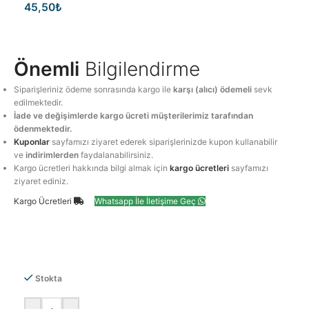
45,50
₺
Önemli
Bilgilendirme
Siparişleriniz ödeme sonrasında kargo ile
karşı (alıcı) ödemeli
sevk
edilmektedir.
İade ve değişimlerde kargo ücreti müşterilerimiz tarafından
ödenmektedir.
Kuponlar
sayfamızı ziyaret ederek siparişlerinizde kupon kullanabilir
ve
indirimlerden
faydalanabilirsiniz.
Kargo ücretleri hakkında bilgi almak için
kargo ücretleri
sayfamızı
ziyaret ediniz.
Kargo Ücretleri
Whatsapp İle İletişime Geç
Stokta