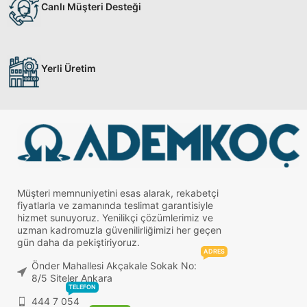
Canlı Müşteri Desteği
Yerli Üretim
Müşteri memnuniyetini esas alarak, rekabetçi
fiyatlarla ve zamanında teslimat garantisiyle
hizmet sunuyoruz. Yenilikçi çözümlerimiz ve
uzman kadromuzla güvenilirliğimizi her geçen
gün daha da pekiştiriyoruz.
ADRES
Önder Mahallesi Akçakale Sokak No:
8/5 Siteler Ankara
TELEFON
444 7 054