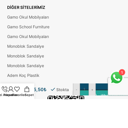
DIĞER SITELERIMIZ
Gamo Okul Mobilyaları
Gamo School Furniture
Gamo Okul Mobilyaları
Monoblok Sandalye
Monoblok Sandalye
Monoblok Sandalye
1
Adem Koç Plastik
12
Cm
S
Okul Sırası
45,50
₺
Eyfel
Stokta
-
+
Ayak
zi Arayın
Hesabım
Favoriler
Sepet
WhatsApp Üzeri
Kahve