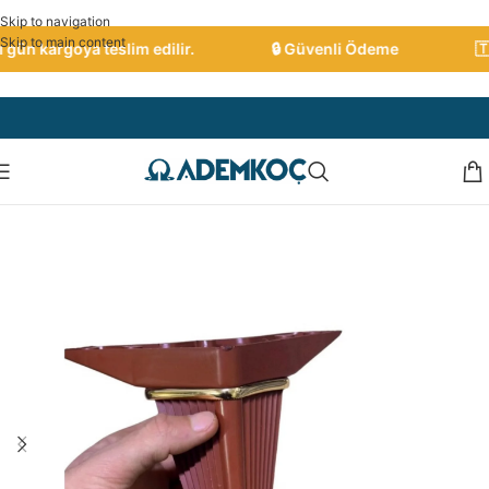
Skip to navigation
Skip to main content
gün kargoya teslim edilir.
🔒 Güvenli Ödeme
🇹🇷