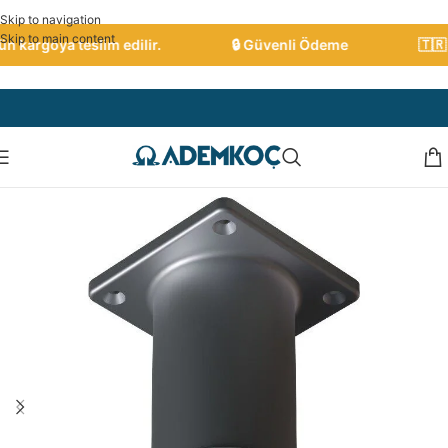
Skip to navigation
Skip to main content
 kargoya teslim edilir.
🔒 Güvenli Ödeme
🇹🇷 Tü