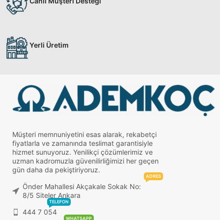
Canlı Müşteri Desteği
Yerli Üretim
Müşteri memnuniyetini esas alarak, rekabetçi
fiyatlarla ve zamanında teslimat garantisiyle
hizmet sunuyoruz. Yenilikçi çözümlerimiz ve
uzman kadromuzla güvenilirliğimizi her geçen
gün daha da pekiştiriyoruz.
ADRES
Önder Mahallesi Akçakale Sokak No:
8/5 Siteler Ankara
TELEFON
444 7 054
WHATSAPP