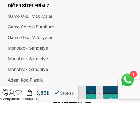
DIĞER SITELERIMIZ
Gamo Okul Mobilyaları
Gamo School Furniture
Gamo Okul Mobilyaları
Monoblok Sandalye
Monoblok Sandalye
Monoblok Sandalye
1
Adem Koç Plastik
8 Cm
S
Gizem
Okul Sırası
18,85
₺
Stokta
-
+
Ayak
zi Arayın
Hesabım
Favoriler
Sepet
WhatsApp Üzerin
Krom