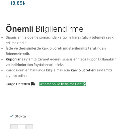
18,85
₺
Önemli
Bilgilendirme
Siparişleriniz ödeme sonrasında kargo ile
karşı (alıcı) ödemeli
sevk
edilmektedir.
İade ve değişimlerde kargo ücreti müşterilerimiz tarafından
ödenmektedir.
Kuponlar
sayfamızı ziyaret ederek siparişlerinizde kupon kullanabilir
ve
indirimlerden
faydalanabilirsiniz.
Kargo ücretleri hakkında bilgi almak için
kargo ücretleri
sayfamızı
ziyaret ediniz.
Kargo Ücretleri
Whatsapp İle İletişime Geç
Stokta