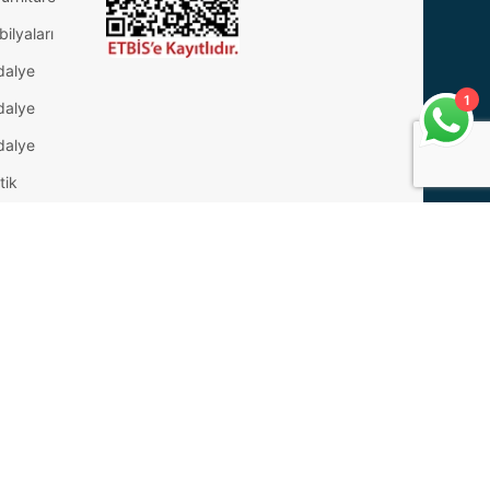
ilyaları
dalye
1
dalye
dalye
tik