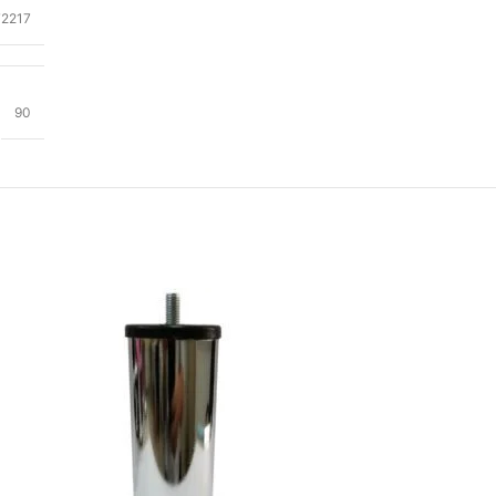
72217
90