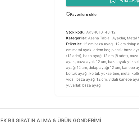
WhatsApp 
Favorilere ekle
Stok kodu:
AK34010-48-12
Kategoriler:
Asena Tablalı Ayaklar
,
Metal 
Etiketler:
12 cm baza ayağı
,
12 cm dolap 
cm metal ayak
,
adem koç plastik baza ay
(12 adet)
,
baza ayağı 12 cm (8 adet)
,
baza 
ayak
,
baza ayak 12 cm
,
baza ayak yükselt
ayağı 12 cm
,
dolap ayağı 12 cm
,
kanepe a
koltuk ayağı
,
koltuk yükseltme
,
metal kolt
vidalı baza ayağı 12 cm
,
vidalı kanepe aya
yuvarlak baza ayağı
EK BILGI
SATIN ALMA & ÜRÜN GÖNDERIMI