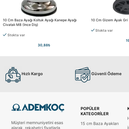
10 Cm Baza Ayağı Koltuk Ayağı Kanepe Ayağı
10 Cm Gizem Ayak Gri
Civatalı M8 (ince Diş)
Stokta var
Stokta var
1
30,88
₺
Hızlı Kargo
Güvenli Ödeme
POPÜLER
KATEGORILER
Müşteri memnuniyetini esas
15 cm Baza Ayakları
alarak, rekabetçi fiyatlarla
İ