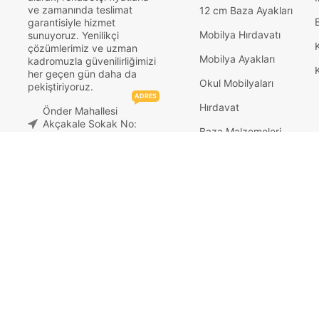
ve zamanında teslimat
12 cm Baza Ayakları
garantisiyle hizmet
Mobilya Hırdavatı
sunuyoruz. Yenilikçi
çözümlerimiz ve uzman
Mobilya Ayakları
kadromuzla güvenilirliğimizi
her geçen gün daha da
Okul Mobilyaları
pekiştiriyoruz.
ADRES
Hırdavat
Önder Mahallesi
Akçakale Sokak No:
Baza Malzemeleri
8/5 Siteler Ankara
TELEFON
Medikal Malzemeleri
444 7 054
WHATSAPP
0533 075 1498
© 2026
Adem Koç Plastik
. All rights reserved