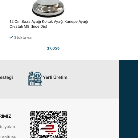
12 Cm Baza Ayağı Koltuk Ayağı Kanepe Ayağı
12 Cm Baza Ayağı K
Civatalı M8 (ince Diş)
Civatalı M8 (ince D
Stokta var
Stokta var
37,05
₺
Desteği
Yerli Üretim
RIMIZ
ilyaları
urniture