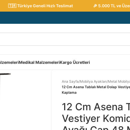
🇹🇷 Türkiye Geneli Hızlı Teslimat
🎉 5.000 TL ve Üzeri S
lzemeleri
Medikal Malzemeleri
Kargo Ücretleri
Ana Sayfa
/
Mobilya Ayakları
/
Metal Mobilya
12 Cm Asena Tablalı Metal Dolap Vestiy
Kaplama
12 Cm Asena T
Vestiyer Komid
Ayağı Çap 48