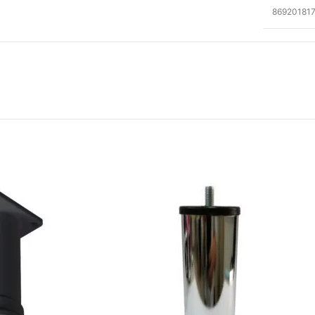
86920181