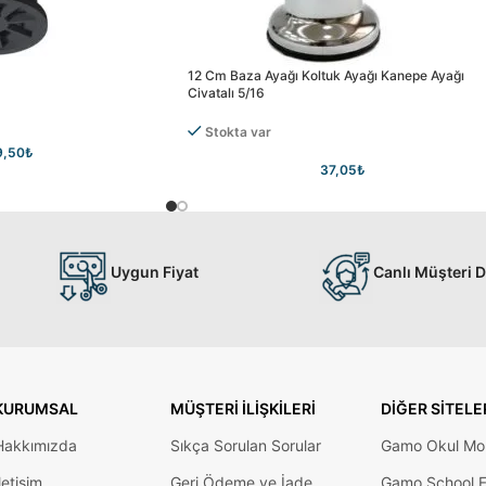
12 Cm Baza Ayağı Koltuk Ayağı Kanepe Ayağı
Civatalı 5/16
Stokta var
9,50
₺
37,05
₺
Uygun Fiyat
Canlı Müşteri 
KURUMSAL
MÜŞTERI İLIŞKILERI
DIĞER SITELE
Hakkımızda
Sıkça Sorulan Sorular
Gamo Okul Mob
letişim
Geri Ödeme ve İade
Gamo School F