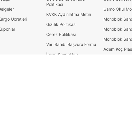
Politikası
Belgeler
Gamo Okul Mob
KVKK Aydınlatma Metni
Kargo Ücretleri
Monoblok San
Gizlilik Politikası
Kuponlar
Monoblok San
Çerez Politikası
Monoblok San
Veri Sahibi Başvuru Formu
Adem Koç Plas
İnsan Kaynakları
Okul Sırası