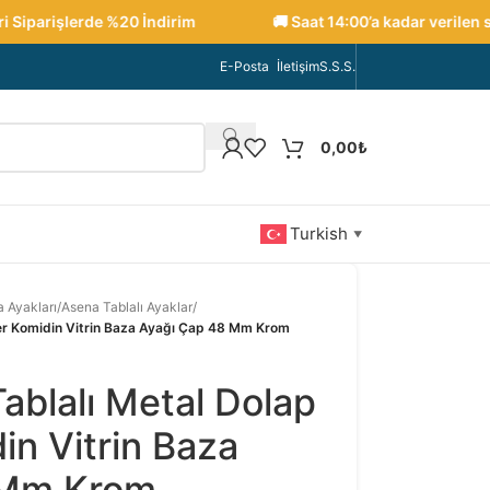
iparişlerde %20 İndirim
🚚 Saat 14:00’a kadar verilen sipar
E-Posta
İletişim
S.S.S.
0,00
₺
Turkish
▼
 Ayakları
/
Asena Tablalı Ayaklar
/
er Komidin Vitrin Baza Ayağı Çap 48 Mm Krom
ablalı Metal Dolap
in Vitrin Baza
 Mm Krom