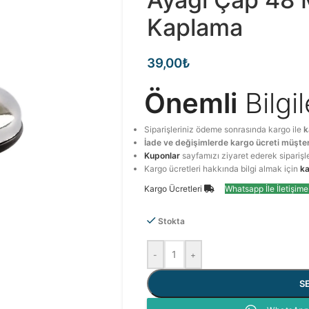
Kaplama
39,00
₺
Önemli
Bilgi
Siparişleriniz ödeme sonrasında kargo ile
k
İade ve değişimlerde kargo ücreti müşter
Kuponlar
sayfamızı ziyaret ederek siparişl
Kargo ücretleri hakkında bilgi almak için
ka
Kargo Ücretleri
Whatsapp İle İletişim
Stokta
-
+
S