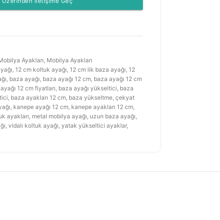
Üzerinden İletişime Geç
Mobilya Ayakları
,
Mobilya Ayakları
ayağı
,
12 cm koltuk ayağı
,
12 cm lik baza ayağı
,
12
ağı
,
baza ayağı
,
baza ayağı 12 cm
,
baza ayağı 12 cm
ayağı 12 cm fiyatları
,
baza ayağı yükseltici
,
baza
ici
,
baza ayakları 12 cm
,
baza yükseltme
,
çekyat
yağı
,
kanepe ayağı 12 cm
,
kanepe ayakları 12 cm
,
uk ayakları
,
metal mobilya ayağı
,
uzun baza ayağı
,
ğı
,
vidalı koltuk ayağı
,
yatak yükseltici ayaklar
,