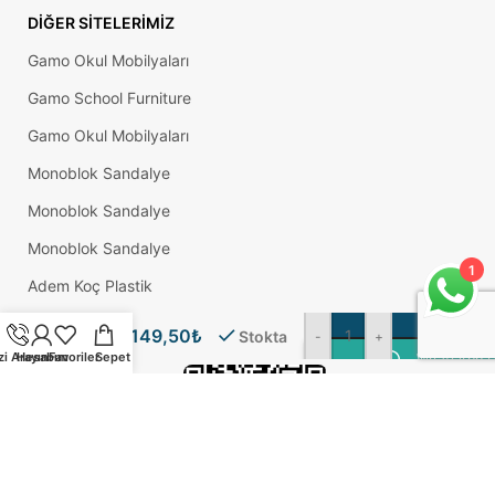
DIĞER SITELERIMIZ
Gamo Okul Mobilyaları
Gamo School Furniture
Gamo Okul Mobilyaları
Monoblok Sandalye
Monoblok Sandalye
Monoblok Sandalye
1
Adem Koç Plastik
1/4×90
Okul Sırası
Kasa
149,50
₺
Stokta
-
+
Civatası
zi Arayın
Hesabım
Favoriler
Sepet
WhatsApp Ü
(1 Kg)