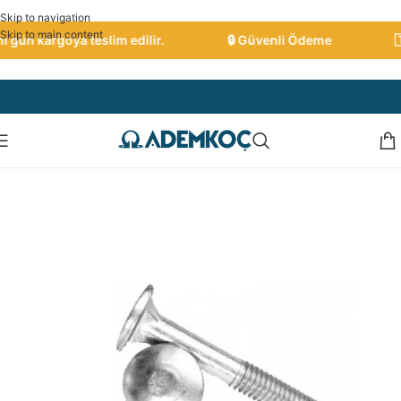
Skip to navigation
Skip to main content
 gün kargoya teslim edilir.
🔒 Güvenli Ödeme
🇹