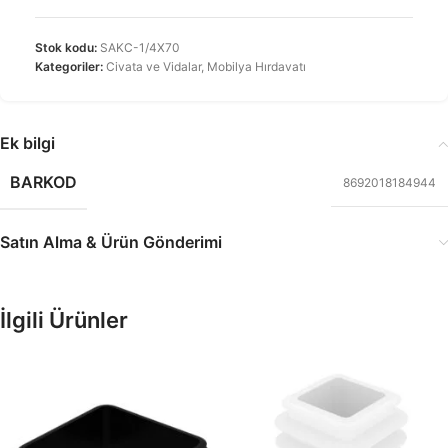
Stok kodu:
SAKC-1/4X70
Kategoriler:
Civata ve Vidalar
,
Mobilya Hırdavatı
Ek bilgi
BARKOD
8692018184944
Satın Alma & Ürün Gönderimi
İlgili Ürünler