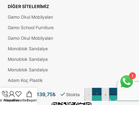
DIĞER SITELERIMIZ
Gamo Okul Mobilyaları
Gamo School Furniture
Gamo Okul Mobilyaları
Monoblok Sandalye
Monoblok Sandalye
Monoblok Sandalye
1
Adem Koç Plastik
1/4×70
Okul Sırası
Kasa
139,75
₺
Stokta
-
+
Civatası
zi Arayın
Hesabım
Favoriler
Sepet
WhatsApp Üz
(1 Kg)