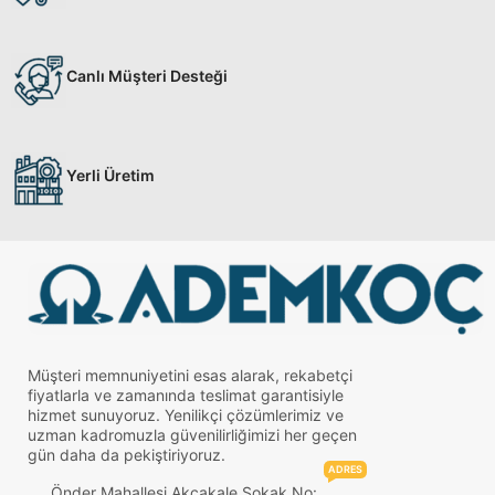
Canlı Müşteri Desteği
Yerli Üretim
Müşteri memnuniyetini esas alarak, rekabetçi
fiyatlarla ve zamanında teslimat garantisiyle
hizmet sunuyoruz. Yenilikçi çözümlerimiz ve
uzman kadromuzla güvenilirliğimizi her geçen
gün daha da pekiştiriyoruz.
ADRES
Önder Mahallesi Akçakale Sokak No: