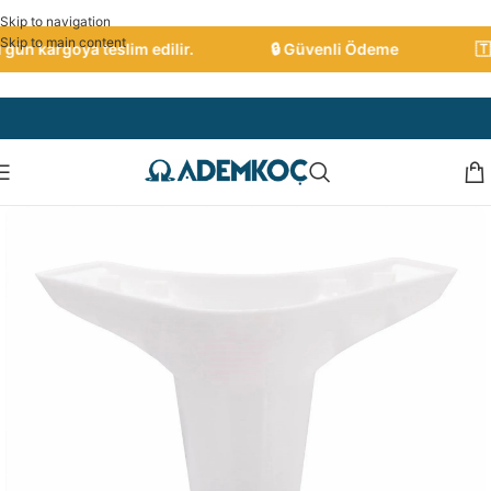
Skip to navigation
Skip to main content
ün kargoya teslim edilir.
🔒 Güvenli Ödeme
🇹🇷