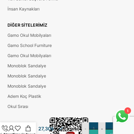
İnsan Kaynakları
DIĞER SITELERIMIZ
Gamo Okul Mobilyaları
Gamo School Furniture
Gamo Okul Mobilyaları
Monoblok Sandalye
Monoblok Sandalye
Monoblok Sandalye
Adem Koç Plastik
Zirve
Beyaz
Okul Sırası
Ayak 15
1
Cm – Tv
Ünitesi,
Koltuk
27,30
₺
Stokta
-
+
Altı,