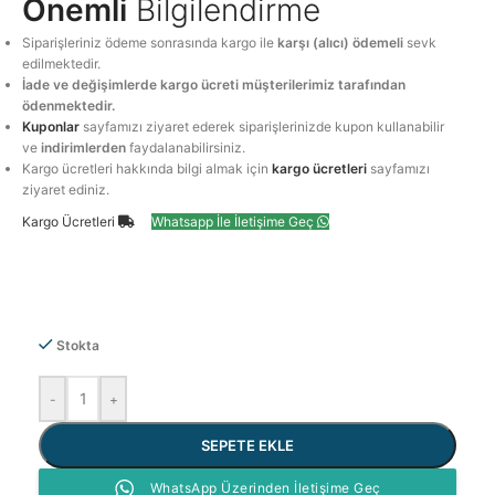
Önemli
Bilgilendirme
Siparişleriniz ödeme sonrasında kargo ile
karşı (alıcı) ödemeli
sevk
edilmektedir.
İade ve değişimlerde kargo ücreti müşterilerimiz tarafından
ödenmektedir.
Kuponlar
sayfamızı ziyaret ederek siparişlerinizde kupon kullanabilir
ve
indirimlerden
faydalanabilirsiniz.
Kargo ücretleri hakkında bilgi almak için
kargo ücretleri
sayfamızı
ziyaret ediniz.
Kargo Ücretleri
Whatsapp İle İletişime Geç
Stokta
-
+
SEPETE EKLE
WhatsApp Üzerinden İletişime Geç