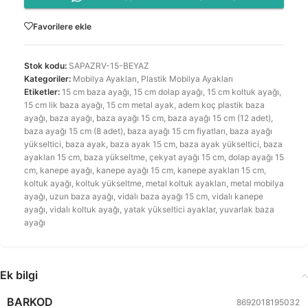
Favorilere ekle
Stok kodu:
SAPAZRV-15-BEYAZ
Kategoriler:
Mobilya Ayakları
,
Plastik Mobilya Ayakları
Etiketler:
15 cm baza ayağı
,
15 cm dolap ayağı
,
15 cm koltuk ayağı
,
15 cm lik baza ayağı
,
15 cm metal ayak
,
adem koç plastik baza
ayağı
,
baza ayağı
,
baza ayağı 15 cm
,
baza ayağı 15 cm (12 adet)
,
baza ayağı 15 cm (8 adet)
,
baza ayağı 15 cm fiyatları
,
baza ayağı
yükseltici
,
baza ayak
,
baza ayak 15 cm
,
baza ayak yükseltici
,
baza
ayakları 15 cm
,
baza yükseltme
,
çekyat ayağı 15 cm
,
dolap ayağı 15
cm
,
kanepe ayağı
,
kanepe ayağı 15 cm
,
kanepe ayakları 15 cm
,
koltuk ayağı
,
koltuk yükseltme
,
metal koltuk ayakları
,
metal mobilya
ayağı
,
uzun baza ayağı
,
vidalı baza ayağı 15 cm
,
vidalı kanepe
ayağı
,
vidalı koltuk ayağı
,
yatak yükseltici ayaklar
,
yuvarlak baza
ayağı
Ek bilgi
BARKOD
8692018195032