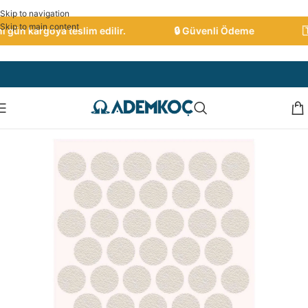
Skip to navigation
Skip to main content
gün kargoya teslim edilir.
🔒 Güvenli Ödeme
🇹