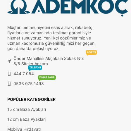
Müşteri memnuniyetini esas alarak, rekabetçi
fiyatlarla ve zamanında teslimat garantisiyle
hizmet sunuyoruz. Yenilikçi çözümlerimiz ve
uzman kadromuzla güvenilirliğimizi her geçen
gün daha da pekiştiriyoruz.
ADRES
Önder Mahallesi Akçakale Sokak No:
8/5 Siteler Ankara
TELEFON
444 7 054
WHATSAPP
0533 075 1498
POPÜLER KATEGORILER
15 cm Baza Ayakları
12 cm Baza Ayakları
Mobilya Hırdavatı