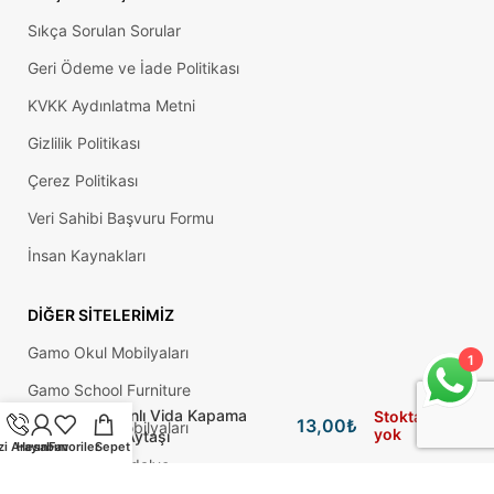
Sıkça Sorulan Sorular
Geri Ödeme ve İade Politikası
KVKK Aydınlatma Metni
Gizlilik Politikası
Çerez Politikası
Veri Sahibi Başvuru Formu
İnsan Kaynakları
DIĞER SITELERIMIZ
Gamo Okul Mobilyaları
1
Gamo School Furniture
Yapışkanlı Vida Kapama
Stokta
13,00
₺
Gamo Okul Mobilyaları
yok
Tapası Aytaşı
zi Arayın
Hesabım
Favoriler
Sepet
Monoblok Sandalye