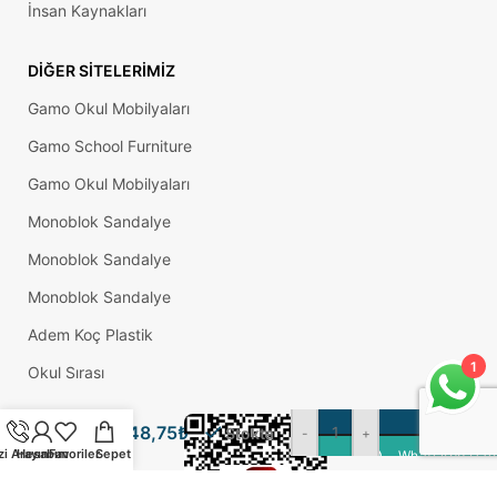
İnsan Kaynakları
DIĞER SITELERIMIZ
Gamo Okul Mobilyaları
Gamo School Furniture
Gamo Okul Mobilyaları
Monoblok Sandalye
Monoblok Sandalye
Tablalı
Monoblok Sandalye
Ayarlı
Adem Koç Plastik
Metal
Dolap
1
Okul Sırası
Tezgah
Baza
Sehpa
48,75
₺
Stokta
-
+
Koltuk
zi Arayın
Hesabım
Favoriler
Sepet
WhatsApp Üzer
Kanepe
Ayağı