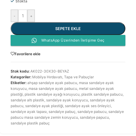
Stokta
-
+
SEPETE EKLE
WhatsApp Üzerinden İletişime Geç
Favorilere ekle
Stok kodu:
AK022-30X30-BEYAZ
Kategoriler:
Mobilya Hırdavatı
,
Tapa ve Pabuçlar
Etiketler:
ahşap sandalye ayak pabucu
,
masa sandalye ayak
koruyucu
,
masa sandalye ayak pabucu
,
metal sandalye ayak
plastiği
,
plastik sandalye ayağı koruyucu
,
plastik sandalye pabucu
,
sandalye altı plastik
,
sandalye ayak koruyucu
,
sandalye ayak
pabucu
,
sandalye ayak plastiği
,
sandalye ayak ses önleyici
,
sandalye ayak tapası
,
sandalye pabuç
,
sandalye pabucu
,
sandalye
pabucu masa sandalye zemin koruyucu
,
sandalye papucu
,
sandalye plastik pabuç