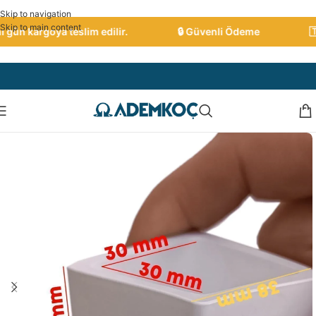
Skip to navigation
Skip to main content
gün kargoya teslim edilir.
🔒 Güvenli Ödeme
🇹🇷