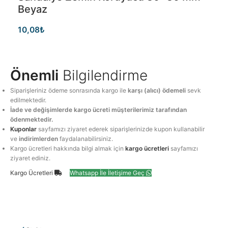
Beyaz
10,08
₺
Önemli
Bilgilendirme
Siparişleriniz ödeme sonrasında kargo ile
karşı (alıcı) ödemeli
sevk
edilmektedir.
İade ve değişimlerde kargo ücreti müşterilerimiz tarafından
ödenmektedir.
Kuponlar
sayfamızı ziyaret ederek siparişlerinizde kupon kullanabilir
ve
indirimlerden
faydalanabilirsiniz.
Kargo ücretleri hakkında bilgi almak için
kargo ücretleri
sayfamızı
ziyaret ediniz.
Kargo Ücretleri
Whatsapp İle İletişime Geç