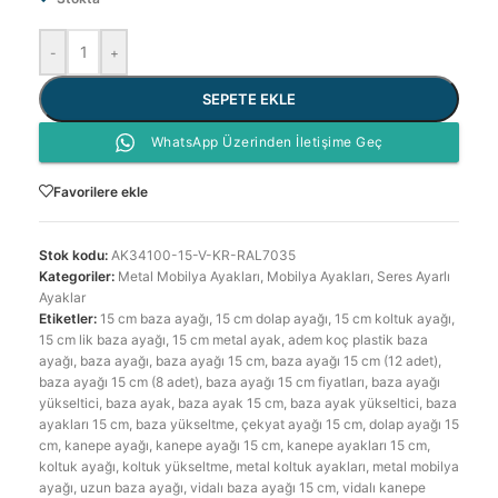
-
+
SEPETE EKLE
WhatsApp Üzerinden İletişime Geç
Favorilere ekle
Stok kodu:
AK34100-15-V-KR-RAL7035
Kategoriler:
Metal Mobilya Ayakları
,
Mobilya Ayakları
,
Seres Ayarlı
Ayaklar
Etiketler:
15 cm baza ayağı
,
15 cm dolap ayağı
,
15 cm koltuk ayağı
,
15 cm lik baza ayağı
,
15 cm metal ayak
,
adem koç plastik baza
ayağı
,
baza ayağı
,
baza ayağı 15 cm
,
baza ayağı 15 cm (12 adet)
,
baza ayağı 15 cm (8 adet)
,
baza ayağı 15 cm fiyatları
,
baza ayağı
yükseltici
,
baza ayak
,
baza ayak 15 cm
,
baza ayak yükseltici
,
baza
ayakları 15 cm
,
baza yükseltme
,
çekyat ayağı 15 cm
,
dolap ayağı 15
cm
,
kanepe ayağı
,
kanepe ayağı 15 cm
,
kanepe ayakları 15 cm
,
koltuk ayağı
,
koltuk yükseltme
,
metal koltuk ayakları
,
metal mobilya
ayağı
,
uzun baza ayağı
,
vidalı baza ayağı 15 cm
,
vidalı kanepe