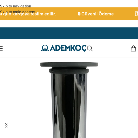
Skip to navigation
Skip to main content
gün kargoya teslim edilir.
🔒 Güvenli Ödeme
🇹