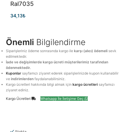
Ral7035
34,13
₺
Önemli
Bilgilendirme
Siparişleriniz ödeme sonrasında kargo ile
karşı (alıcı) ödemeli
sevk
edilmektedir.
İade ve değişimlerde kargo ücreti müşterilerimiz tarafından
ödenmektedir.
Kuponlar
sayfamızı ziyaret ederek siparişlerinizde kupon kullanabilir
ve
indirimlerden
faydalanabilirsiniz.
Kargo ücretleri hakkında bilgi almak için
kargo ücretleri
sayfamızı
ziyaret ediniz.
Kargo Ücretleri
Whatsapp İle İletişime Geç
Stokta