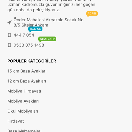
uzman kadromuzla güvenilirliğimizi her geçen
gün daha da pekiştiriyoruz.
ADRES
Önder Mahallesi Akçakale Sokak No:
8/5 Siteler Ankara
TELEFON
444 7 054
WHATSAPP
0533 075 1498
POPÜLER KATEGORILER
15 cm Baza Ayakları
12 cm Baza Ayakları
Mobilya Hırdavatı
Mobilya Ayakları
Okul Mobilyaları
Hırdavat
Baza Malzemeleri