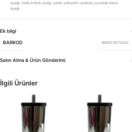
ayağı
,
vidalı koltuk ayağı
,
yatak yükseltici ayaklar
,
yuvarlak baza
ayağı
Ek bilgi
BARKOD
8692018174242
Satın Alma & Ürün Gönderimi
İlgili Ürünler