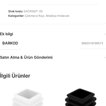
Stok kodu:
SACRSMT-35
Kategoriler:
Çekmece Rayı
,
Mobilya Hırdavatı
Ek bilgi
BARKOD
8692018199573
Satın Alma & Ürün Gönderimi
İlgili Ürünler