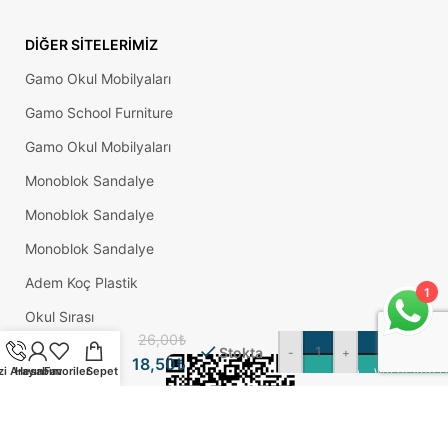
DIĞER SITELERIMIZ
Gamo Okul Mobilyaları
Gamo School Furniture
Gamo Okul Mobilyaları
Monoblok Sandalye
Monoblok Sandalye
Monoblok Sandalye
Pacific
Yuvarlak
Adem Koç Plastik
1
Yapışkanlı
Sandalye
Okul Sırası
Koltuk
26,00
₺
Mobilya
Stokta
-
+
18,50
₺
Ayak
zi Arayın
Hesabım
Favoriler
Sepet
WhatsApp Üz
Keçesi
Felt 28
Mm
Beyaz