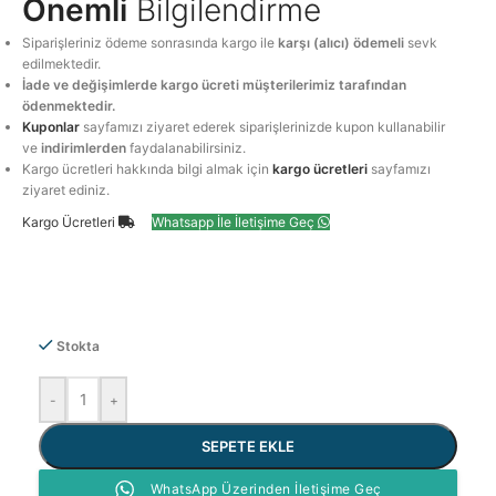
Önemli
Bilgilendirme
Siparişleriniz ödeme sonrasında kargo ile
karşı (alıcı) ödemeli
sevk
edilmektedir.
İade ve değişimlerde kargo ücreti müşterilerimiz tarafından
ödenmektedir.
Kuponlar
sayfamızı ziyaret ederek siparişlerinizde kupon kullanabilir
ve
indirimlerden
faydalanabilirsiniz.
Kargo ücretleri hakkında bilgi almak için
kargo ücretleri
sayfamızı
ziyaret ediniz.
Kargo Ücretleri
Whatsapp İle İletişime Geç
Stokta
-
+
SEPETE EKLE
WhatsApp Üzerinden İletişime Geç