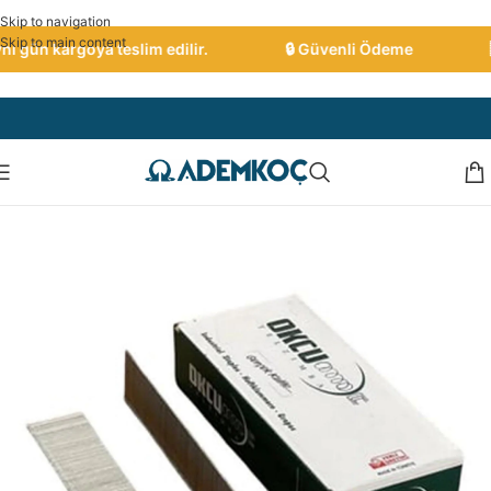
Skip to navigation
Skip to main content
 gün kargoya teslim edilir.
🔒 Güvenli Ödeme
🇹