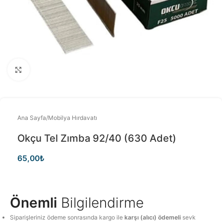
Büyütmek için tıklayınız
Ana Sayfa
/
Mobilya Hırdavatı
Okçu Tel Zımba 92/40 (630 Adet)
65,00
₺
Önemli
Bilgilendirme
Siparişleriniz ödeme sonrasında kargo ile
karşı (alıcı) ödemeli
sevk