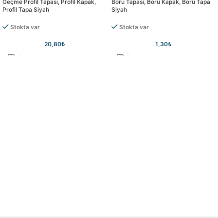
Geçme Profil Tapası, Profil Kapak,
Boru Tapası, Boru Kapak, Boru Tapa
Profil Tapa Siyah
Siyah
Stokta var
Stokta var
20,80
₺
1,30
₺