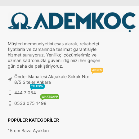
Müşteri memnuniyetini esas alarak, rekabetçi
fiyatlarla ve zamanında teslimat garantisiyle
hizmet sunuyoruz. Yenilikçi çözümlerimiz ve
uzman kadromuzla güvenilirliğimizi her geçen
gün daha da pekiştiriyoruz.
ADRES
Önder Mahallesi Akçakale Sokak No:
8/5 Siteler Ankara
TELEFON
444 7 054
WHATSAPP
0533 075 1498
POPÜLER KATEGORILER
15 cm Baza Ayakları