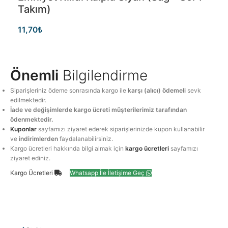
Takım)
11,70
₺
Önemli
Bilgilendirme
Siparişleriniz ödeme sonrasında kargo ile
karşı (alıcı) ödemeli
sevk
edilmektedir.
İade ve değişimlerde kargo ücreti müşterilerimiz tarafından
ödenmektedir.
Kuponlar
sayfamızı ziyaret ederek siparişlerinizde kupon kullanabilir
ve
indirimlerden
faydalanabilirsiniz.
Kargo ücretleri hakkında bilgi almak için
kargo ücretleri
sayfamızı
ziyaret ediniz.
Kargo Ücretleri
Whatsapp İle İletişime Geç