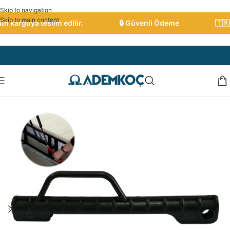
Skip to navigation
Skip to main content
 kargoya teslim edilir.
🔒 Güvenli Ödeme
🇹🇷 T