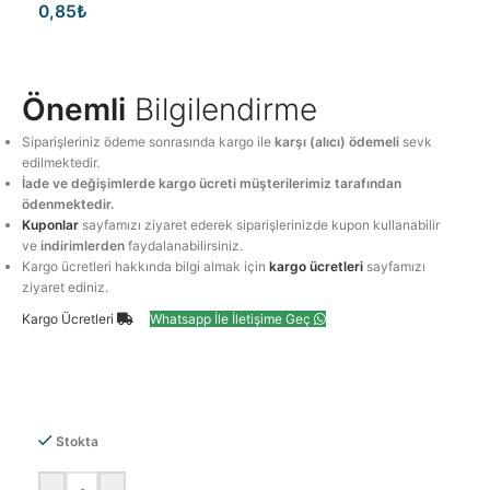
0,85
₺
Önemli
Bilgilendirme
Siparişleriniz ödeme sonrasında kargo ile
karşı (alıcı) ödemeli
sevk
edilmektedir.
İade ve değişimlerde kargo ücreti müşterilerimiz tarafından
ödenmektedir.
Kuponlar
sayfamızı ziyaret ederek siparişlerinizde kupon kullanabilir
ve
indirimlerden
faydalanabilirsiniz.
Kargo ücretleri hakkında bilgi almak için
kargo ücretleri
sayfamızı
ziyaret ediniz.
Kargo Ücretleri
Whatsapp İle İletişime Geç
Stokta