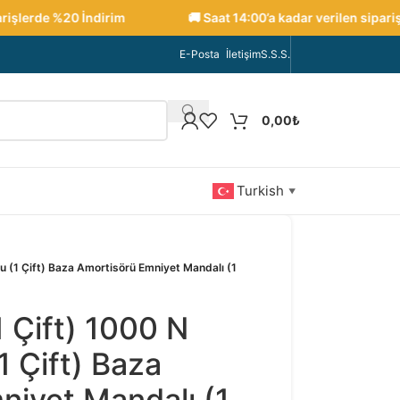
şlerde %20 İndirim
🚚 Saat 14:00’a kadar verilen siparişler
E-Posta
İletişim
S.S.S.
0,00
₺
Turkish
▼
u (1 Çift) Baza Amortisörü Emniyet Mandalı (1
 Çift) 1000 N
1 Çift) Baza
niyet Mandalı (1