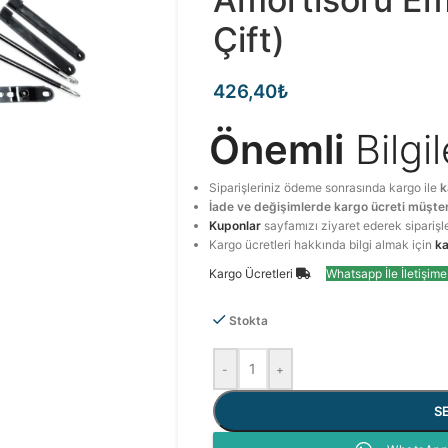
Çift)
426,40
₺
Önemli
Bilgi
Siparişleriniz ödeme sonrasında kargo ile
k
İade ve değişimlerde kargo ücreti müşter
Kuponlar
sayfamızı ziyaret ederek siparişl
Kargo ücretleri hakkında bilgi almak için
ka
Kargo Ücretleri
Whatsapp İle İletişim
Stokta
-
+
S