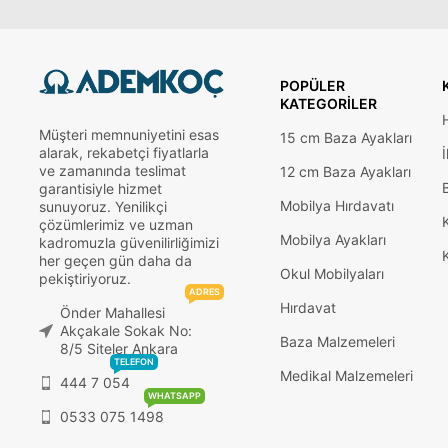
POPÜLER
KATEGORILER
Müşteri memnuniyetini esas
15 cm Baza Ayakları
alarak, rekabetçi fiyatlarla
İ
ve zamanında teslimat
12 cm Baza Ayakları
garantisiyle hizmet
Mobilya Hırdavatı
sunuyoruz. Yenilikçi
çözümlerimiz ve uzman
Mobilya Ayakları
kadromuzla güvenilirliğimizi
her geçen gün daha da
Okul Mobilyaları
pekiştiriyoruz.
ADRES
Hırdavat
Önder Mahallesi
Akçakale Sokak No:
Baza Malzemeleri
8/5 Siteler Ankara
TELEFON
Medikal Malzemeleri
444 7 054
WHATSAPP
0533 075 1498