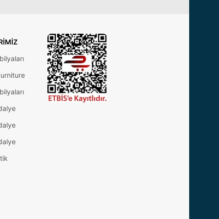
RIMIZ
ilyaları
urniture
ilyaları
dalye
dalye
dalye
tik