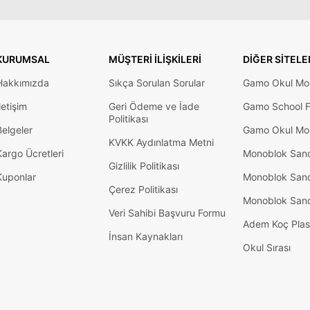
KURUMSAL
MÜŞTERI İLIŞKILERI
DIĞER SITELE
Hakkımızda
Sıkça Sorulan Sorular
Gamo Okul Mob
letişim
Geri Ödeme ve İade
Gamo School F
Politikası
Belgeler
Gamo Okul Mob
KVKK Aydınlatma Metni
Kargo Ücretleri
Monoblok San
Gizlilik Politikası
Kuponlar
Monoblok San
Çerez Politikası
Monoblok San
Veri Sahibi Başvuru Formu
Adem Koç Plas
İnsan Kaynakları
Okul Sırası