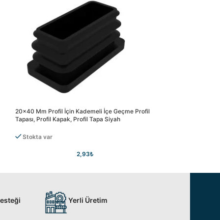
20×40 Mm Profil İçin Kademeli İçe Geçme Profil
20×60 Mm Profil İç
Tapası, Profil Kapak, Profil Tapa Siyah
Tapası, Profil Kapak
Stokta var
Stokta var
2,93
₺
Desteği
Yerli Üretim