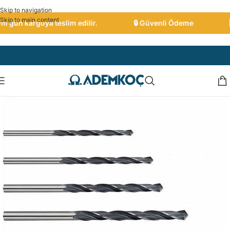
Skip to navigation
Skip to main content
 gün kargoya teslim edilir.
🔒 Güvenli Ödeme
🇹