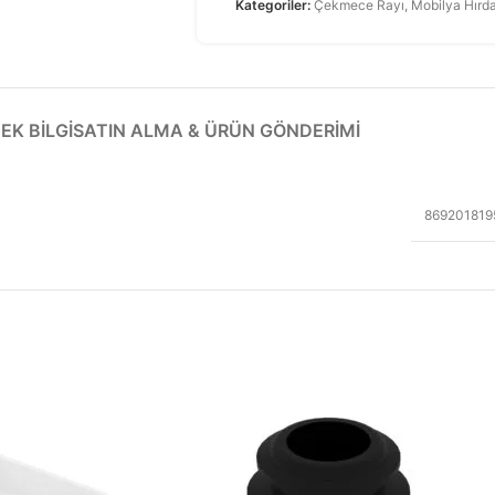
Kategoriler:
Çekmece Rayı
,
Mobilya Hırda
EK BILGI
SATIN ALMA & ÜRÜN GÖNDERIMI
869201819