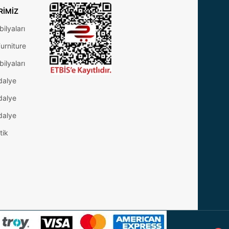
RIMIZ
ilyaları
urniture
ilyaları
dalye
dalye
dalye
tik