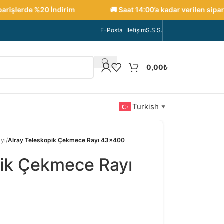
işlerde %20 İndirim
🚚 Saat 14:00’a kadar verilen siparişl
E-Posta
İletişim
S.S.S.
0,00
₺
Turkish
▼
yı
/
Alray Teleskopik Çekmece Rayı 43×400
pik Çekmece Rayı