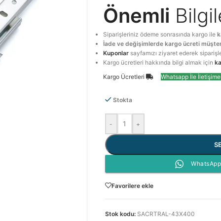
Önemli
Bilgi
Siparişleriniz ödeme sonrasında kargo ile
k
İade ve değişimlerde kargo ücreti müşter
Kuponlar
sayfamızı ziyaret ederek siparişl
Kargo ücretleri hakkında bilgi almak için
ka
Kargo Ücretleri
Whatsapp İle İletişim
Stokta
-
+
S
WhatsApp 
Favorilere ekle
Stok kodu:
SACRTRAL-43X400