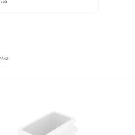
vatı
5643