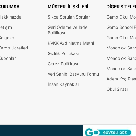
KURUMSAL
MÜŞTERI İLIŞKILERI
DIĞER SITELE
Hakkımızda
Sıkça Sorulan Sorular
Gamo Okul Mob
letişim
Geri Ödeme ve İade
Gamo School F
Politikası
Belgeler
Gamo Okul Mob
KVKK Aydınlatma Metni
Kargo Ücretleri
Monoblok San
Gizlilik Politikası
Kuponlar
Monoblok San
Çerez Politikası
Monoblok San
Veri Sahibi Başvuru Formu
Adem Koç Plas
İnsan Kaynakları
Okul Sırası