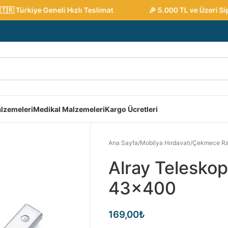
 Türkiye Geneli Hızlı Teslimat
🎉 5.000 TL ve Üzeri Sipar
lzemeleri
Medikal Malzemeleri
Kargo Ücretleri
Ana Sayfa
/
Mobilya Hırdavatı
/
Çekmece Ra
Alray Telesko
43×400
169,00
₺