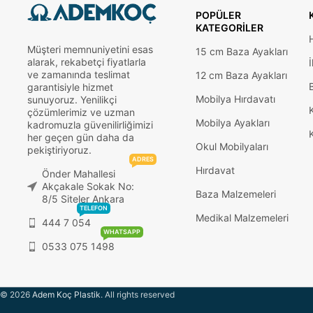
POPÜLER
KATEGORILER
Müşteri memnuniyetini esas
15 cm Baza Ayakları
alarak, rekabetçi fiyatlarla
İ
ve zamanında teslimat
12 cm Baza Ayakları
garantisiyle hizmet
Mobilya Hırdavatı
sunuyoruz. Yenilikçi
çözümlerimiz ve uzman
Mobilya Ayakları
kadromuzla güvenilirliğimizi
her geçen gün daha da
Okul Mobilyaları
pekiştiriyoruz.
ADRES
Hırdavat
Önder Mahallesi
Akçakale Sokak No:
Baza Malzemeleri
8/5 Siteler Ankara
TELEFON
Medikal Malzemeleri
444 7 054
WHATSAPP
0533 075 1498
© 2026
Adem Koç Plastik
. All rights reserved