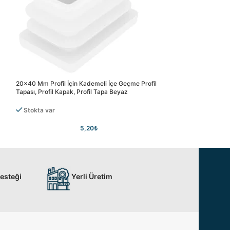
20×40 Mm Profil İçin Kademeli İçe Geçme Profil
20×40 Mm Profil İç
Tapası, Profil Kapak, Profil Tapa Beyaz
Tapası, Profil Kapa
Stokta var
Stokta var
5,20
₺
Desteği
Yerli Üretim