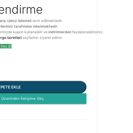
lendirme
arşı (alıcı) ödemeli
sevk edilmektedir.
ilerimiz tarafından ödenmektedir.
erinizde kupon kullanabilir ve
indirimlerden
faydalanabilirsiniz.
rgo ücretleri
sayfamızı ziyaret ediniz.
e Geç
EPETE EKLE
Üzerinden İletişime Geç