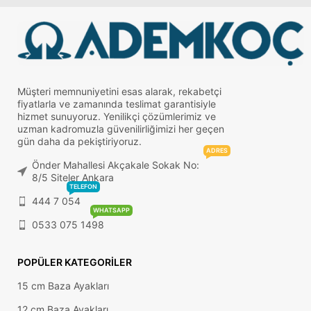
Müşteri memnuniyetini esas alarak, rekabetçi
fiyatlarla ve zamanında teslimat garantisiyle
hizmet sunuyoruz. Yenilikçi çözümlerimiz ve
uzman kadromuzla güvenilirliğimizi her geçen
gün daha da pekiştiriyoruz.
ADRES
Önder Mahallesi Akçakale Sokak No:
8/5 Siteler Ankara
TELEFON
444 7 054
WHATSAPP
0533 075 1498
POPÜLER KATEGORILER
15 cm Baza Ayakları
12 cm Baza Ayakları