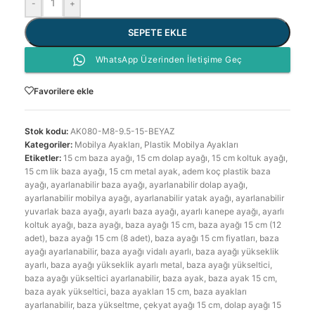
-
+
SEPETE EKLE
WhatsApp Üzerinden İletişime Geç
Favorilere ekle
Stok kodu:
AK080-M8-9.5-15-BEYAZ
Kategoriler:
Mobilya Ayakları
,
Plastik Mobilya Ayakları
Etiketler:
15 cm baza ayağı
,
15 cm dolap ayağı
,
15 cm koltuk ayağı
,
15 cm lik baza ayağı
,
15 cm metal ayak
,
adem koç plastik baza
ayağı
,
ayarlanabilir baza ayağı
,
ayarlanabilir dolap ayağı
,
ayarlanabilir mobilya ayağı
,
ayarlanabilir yatak ayağı
,
ayarlanabilir
yuvarlak baza ayağı
,
ayarlı baza ayağı
,
ayarlı kanepe ayağı
,
ayarlı
koltuk ayağı
,
baza ayağı
,
baza ayağı 15 cm
,
baza ayağı 15 cm (12
adet)
,
baza ayağı 15 cm (8 adet)
,
baza ayağı 15 cm fiyatları
,
baza
ayağı ayarlanabilir
,
baza ayağı vidalı ayarlı
,
baza ayağı yükseklik
ayarlı
,
baza ayağı yükseklik ayarlı metal
,
baza ayağı yükseltici
,
baza ayağı yükseltici ayarlanabilir
,
baza ayak
,
baza ayak 15 cm
,
baza ayak yükseltici
,
baza ayakları 15 cm
,
baza ayakları
ayarlanabilir
,
baza yükseltme
,
çekyat ayağı 15 cm
,
dolap ayağı 15