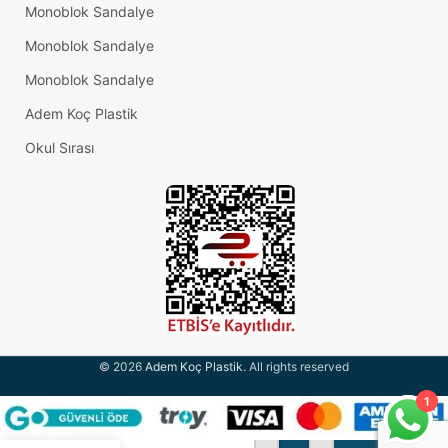
Monoblok Sandalye
Monoblok Sandalye
Monoblok Sandalye
Adem Koç Plastik
Okul Sırası
© 2026
Adem Koç Plastik
. All rights reserved
9,5-
1
15
Cm
S