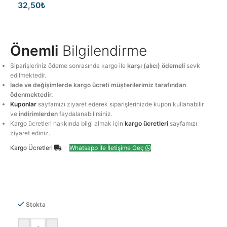
32,50
₺
Önemli
Bilgilendirme
Siparişleriniz ödeme sonrasında kargo ile
karşı (alıcı) ödemeli
sevk
edilmektedir.
İade ve değişimlerde kargo ücreti müşterilerimiz tarafından
ödenmektedir.
Kuponlar
sayfamızı ziyaret ederek siparişlerinizde kupon kullanabilir
ve
indirimlerden
faydalanabilirsiniz.
Kargo ücretleri hakkında bilgi almak için
kargo ücretleri
sayfamızı
ziyaret ediniz.
Kargo Ücretleri
Whatsapp İle İletişime Geç
Stokta