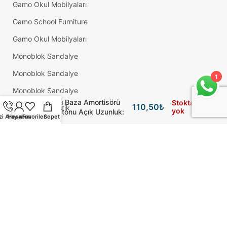
Gamo Okul Mobilyaları
Gamo School Furniture
Gamo Okul Mobilyaları
Monoblok Sandalye
Monoblok Sandalye
1
Monoblok Sandalye
650 N Manksan Yüksek
Dayanıklı Baza Amortisörü
Stokta
110,50
₺
Adem Koç Plastik
yok
Baza Pistonu Açık Uzunluk:
zi Arayın
Hesabım
Favoriler
Sepet
38 Cm
Okul Sırası