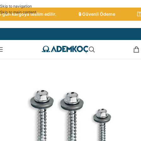
Skip to navigation
Skip to main content
gün kargoya teslim edilir.
🔒 Güvenli Ödeme
🇹🇷