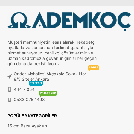
Müşteri memnuniyetini esas alarak, rekabetçi
fiyatlarla ve zamanında teslimat garantisiyle
hizmet sunuyoruz. Yenilikçi çözümlerimiz ve
uzman kadromuzla güvenilirliğimizi her geçen
gün daha da pekiştiriyoruz.
ADRES
Önder Mahallesi Akçakale Sokak No:
8/5 Siteler Ankara
TELEFON
444 7 054
WHATSAPP
0533 075 1498
POPÜLER KATEGORILER
15 cm Baza Ayakları