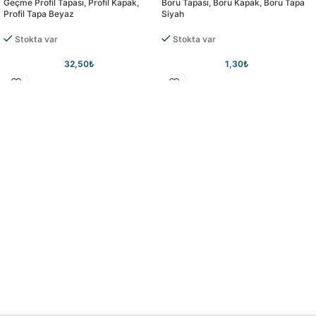
Geçme Profil Tapası, Profil Kapak,
Boru Tapası, Boru Kapak, Boru Tapa
Profil Tapa Beyaz
Siyah
Stokta var
Stokta var
32,50
₺
1,30
₺