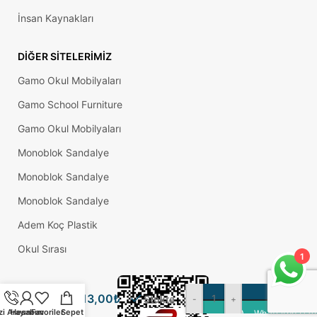
İnsan Kaynakları
DIĞER SITELERIMIZ
Gamo Okul Mobilyaları
Gamo School Furniture
Gamo Okul Mobilyaları
Monoblok Sandalye
Monoblok Sandalye
Monoblok Sandalye
Adem Koç Plastik
Okul Sırası
1
60 Mm
İç
Ayarlı
13,00
₺
Profil
Stokta
-
+
Pabucu
zi Arayın
Hesabım
Favoriler
Sepet
WhatsApp Üzer