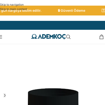
Skip to navigation
Skip to main content
ün kargoya teslim edilir.
🔒 Güvenli Ödeme
🇹🇷