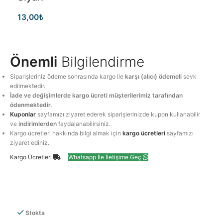
13,00
₺
Önemli
Bilgilendirme
Siparişleriniz ödeme sonrasında kargo ile
karşı (alıcı) ödemeli
sevk
edilmektedir.
İade ve değişimlerde kargo ücreti müşterilerimiz tarafından
ödenmektedir.
Kuponlar
sayfamızı ziyaret ederek siparişlerinizde kupon kullanabilir
ve
indirimlerden
faydalanabilirsiniz.
Kargo ücretleri hakkında bilgi almak için
kargo ücretleri
sayfamızı
ziyaret ediniz.
Kargo Ücretleri
Whatsapp İle İletişime Geç
Stokta