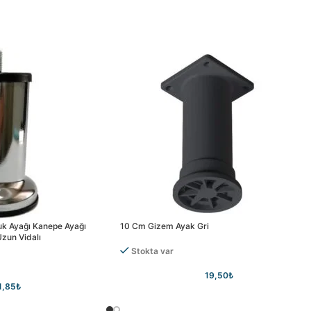
uk Ayağı Kanepe Ayağı
10 Cm Gizem Ayak Gri
Uzun Vidalı
Stokta var
19,50
₺
1,85
₺