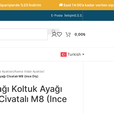
rişlerde %20 İndirim
🚚 Saat 14:00’a kadar verilen sipariş
E-Posta
İletişim
S.S.S.
0,00
₺
Turkish
▼
 Ayakları
/
Asena Vidalı Ayaklar
/
ağı Civatalı M8 (ince Diş)
ğı Koltuk Ayağı
ivatalı M8 (ince