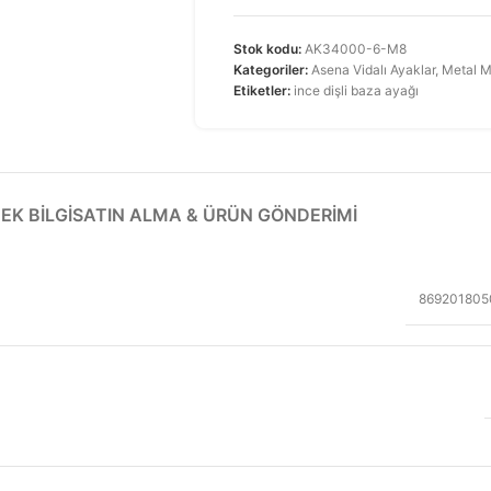
Stok kodu:
AK34000-6-M8
Kategoriler:
Asena Vidalı Ayaklar
,
Metal M
Etiketler:
ince dişli baza ayağı
EK BILGI
SATIN ALMA & ÜRÜN GÖNDERIMI
869201805