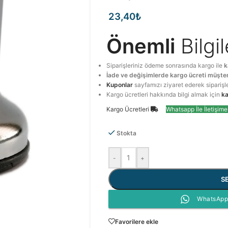
23,40
₺
Önemli
Bilgi
Siparişleriniz ödeme sonrasında kargo ile
k
İade ve değişimlerde kargo ücreti müşter
Kuponlar
sayfamızı ziyaret ederek siparişl
Kargo ücretleri hakkında bilgi almak için
ka
Kargo Ücretleri
Whatsapp İle İletişim
Stokta
-
+
S
WhatsApp 
Favorilere ekle