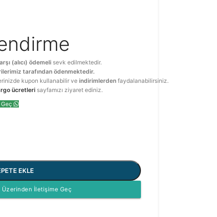
lendirme
arşı (alıcı) ödemeli
sevk edilmektedir.
ilerimiz tarafından ödenmektedir.
erinizde kupon kullanabilir ve
indirimlerden
faydalanabilirsiniz.
rgo ücretleri
sayfamızı ziyaret ediniz.
e Geç
EPETE EKLE
Üzerinden İletişime Geç