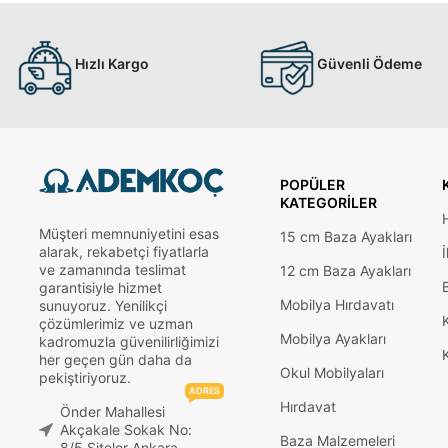
Hızlı Kargo
Güvenli Ödeme
POPÜLER
KATEGORILER
Müşteri memnuniyetini esas
15 cm Baza Ayakları
alarak, rekabetçi fiyatlarla
İ
ve zamanında teslimat
12 cm Baza Ayakları
garantisiyle hizmet
Mobilya Hırdavatı
sunuyoruz. Yenilikçi
çözümlerimiz ve uzman
Mobilya Ayakları
kadromuzla güvenilirliğimizi
her geçen gün daha da
Okul Mobilyaları
pekiştiriyoruz.
ADRES
Hırdavat
Önder Mahallesi
Akçakale Sokak No:
Baza Malzemeleri
8/5 Siteler Ankara