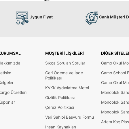
Uygun Fiyat
Canlı Müşteri 
KURUMSAL
MÜŞTERI İLIŞKILERI
DIĞER SITELE
Hakkımızda
Sıkça Sorulan Sorular
Gamo Okul Mob
letişim
Geri Ödeme ve İade
Gamo School F
Politikası
Belgeler
Gamo Okul Mob
KVKK Aydınlatma Metni
Kargo Ücretleri
Monoblok San
Gizlilik Politikası
Kuponlar
Monoblok San
Çerez Politikası
Monoblok San
Veri Sahibi Başvuru Formu
Adem Koç Plas
İnsan Kaynakları