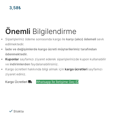
3,58
₺
Önemli
Bilgilendirme
Siparişleriniz ödeme sonrasında kargo ile
karşı (alıcı) ödemeli
sevk
edilmektedir.
İade ve değişimlerde kargo ücreti müşterilerimiz tarafından
ödenmektedir.
Kuponlar
sayfamızı ziyaret ederek siparişlerinizde kupon kullanabilir
ve
indirimlerden
faydalanabilirsiniz.
Kargo ücretleri hakkında bilgi almak için
kargo ücretleri
sayfamızı
ziyaret ediniz.
Kargo Ücretleri
Whatsapp İle İletişime Geç
Stokta