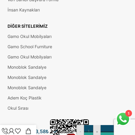
İnsan Kaynakları
DIĞER SITELERIMIZ
Gamo Okul Mobilyaları
Gamo School Furniture
Gamo Okul Mobilyaları
Monoblok Sandalye
Monoblok Sandalye
Monoblok Sandalye
Adem Koç Plastik
Okul Sırası
1
5/16
SE
Kelebek
3,58
₺
Stokta
-
+
Sıkma