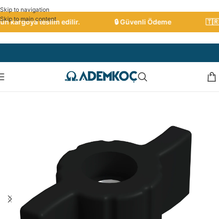
Skip to navigation
Skip to main content
n kargoya teslim edilir.
🔒 Güvenli Ödeme
🇹🇷 T