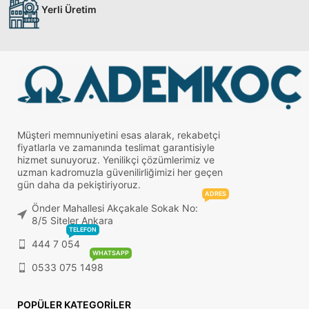
Yerli Üretim
Müşteri memnuniyetini esas alarak, rekabetçi
fiyatlarla ve zamanında teslimat garantisiyle
hizmet sunuyoruz. Yenilikçi çözümlerimiz ve
uzman kadromuzla güvenilirliğimizi her geçen
gün daha da pekiştiriyoruz.
ADRES
Önder Mahallesi Akçakale Sokak No:
8/5 Siteler Ankara
TELEFON
444 7 054
WHATSAPP
0533 075 1498
POPÜLER KATEGORILER