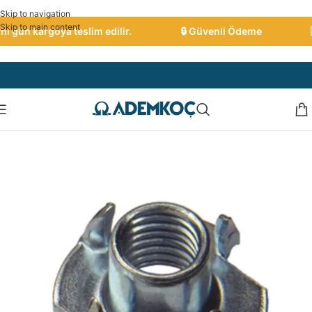
Skip to navigation
Skip to main content
 gün kargoya teslim edilir.
🔒 Güvenli Ödeme
🇹