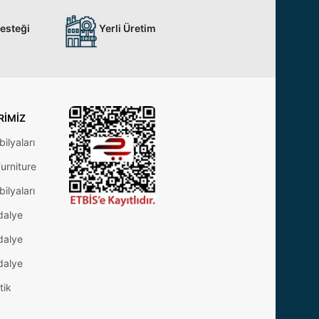
Desteği
Yerli Üretim
RIMIZ
ilyaları
urniture
ilyaları
dalye
dalye
dalye
tik