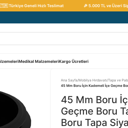
 Türkiye Geneli Hızlı Teslimat
🎉 5.000 TL ve Üzeri Sipar
lzemeleri
Medikal Malzemeleri
Kargo Ücretleri
Ana Sayfa
/
Mobilya Hırdavatı
/
Tapa ve Pab
45 Mm Boru İçin Kademeli İçe Geçme Bor
45 Mm Boru İç
Geçme Boru Ta
Boru Tapa Siy