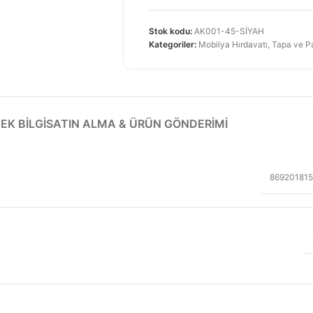
Stok kodu:
AK001-45-SİYAH
Kategoriler:
Mobilya Hırdavatı
,
Tapa ve P
EK BILGI
SATIN ALMA & ÜRÜN GÖNDERIMI
86920181