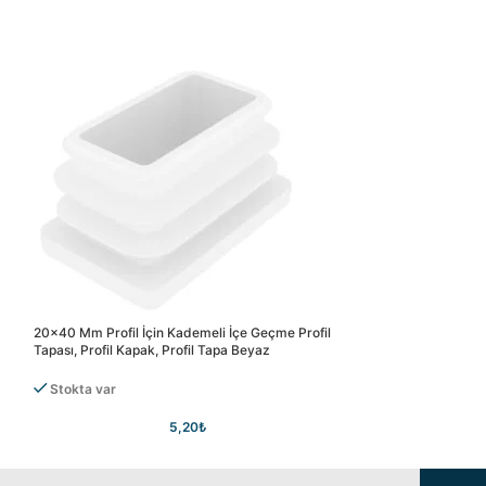
20×40 Mm Profil İçin Kademeli İçe Geçme Profil
25×40 Mm Profil İç
Tapası, Profil Kapak, Profil Tapa Beyaz
Tapası, Profil Kapak
Stokta var
Stokta var
5,20
₺