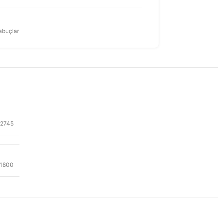
abuçlar
52745
1800