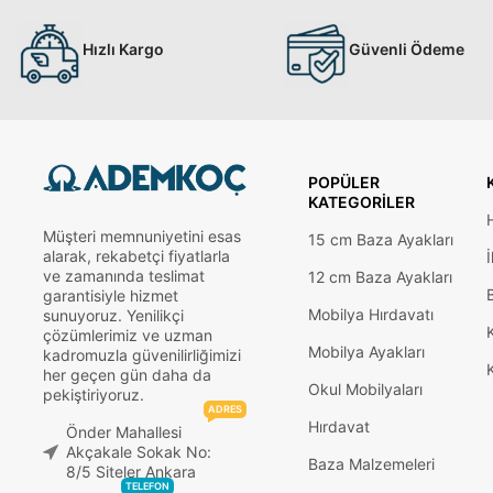
Hızlı Kargo
Güvenli Ödeme
POPÜLER
KATEGORILER
Müşteri memnuniyetini esas
15 cm Baza Ayakları
alarak, rekabetçi fiyatlarla
İ
ve zamanında teslimat
12 cm Baza Ayakları
garantisiyle hizmet
Mobilya Hırdavatı
sunuyoruz. Yenilikçi
çözümlerimiz ve uzman
Mobilya Ayakları
kadromuzla güvenilirliğimizi
her geçen gün daha da
Okul Mobilyaları
pekiştiriyoruz.
ADRES
Hırdavat
Önder Mahallesi
Akçakale Sokak No:
Baza Malzemeleri
8/5 Siteler Ankara
TELEFON