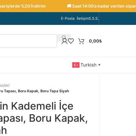
işlerde %20 İndirim
🚚 Saat 14:00’a kadar verilen siparişle
E-Posta
İletişim
S.S.S.
0,00
₺
Turkish
▼
uçlar
/
u Tapası, Boru Kapak, Boru Tapa Siyah
in Kademeli İçe
pası, Boru Kapak,
ah