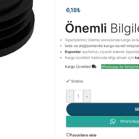
6,18
₺
Önemli
Bilgi
Siparişleriniz ödeme sonrasında kargo ile
k
İade ve değişimlerde kargo ücreti müşter
Kuponlar
sayfamızı ziyaret ederek siparişl
Kargo ücretleri hakkında bilgi almak için
ka
Kargo Ücretleri
Whatsapp İle İletişim
Stokta
-
+
S
WhatsApp 
Favorilere ekle