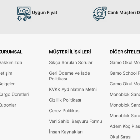
Uygun Fiyat
Canlı Müşteri 
KURUMSAL
MÜŞTERI İLIŞKILERI
DIĞER SITELE
Hakkımızda
Sıkça Sorulan Sorular
Gamo Okul Mob
letişim
Geri Ödeme ve İade
Gamo School F
Politikası
Belgeler
Gamo Okul Mob
KVKK Aydınlatma Metni
Kargo Ücretleri
Monoblok San
Gizlilik Politikası
Kuponlar
Monoblok San
Çerez Politikası
Monoblok San
Veri Sahibi Başvuru Formu
Adem Koç Plas
İnsan Kaynakları
Okul Sırası