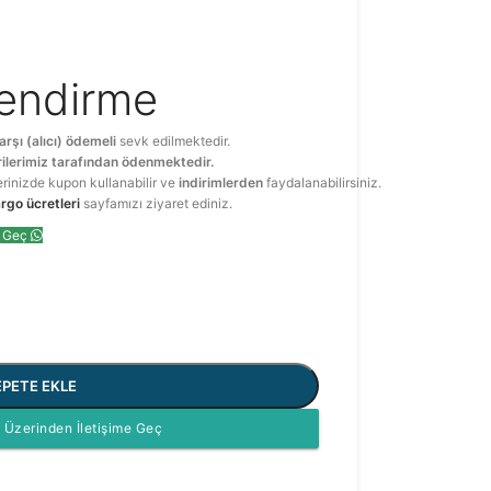
lendirme
arşı (alıcı) ödemeli
sevk edilmektedir.
ilerimiz tarafından ödenmektedir.
erinizde kupon kullanabilir ve
indirimlerden
faydalanabilirsiniz.
rgo ücretleri
sayfamızı ziyaret ediniz.
e Geç
EPETE EKLE
Üzerinden İletişime Geç