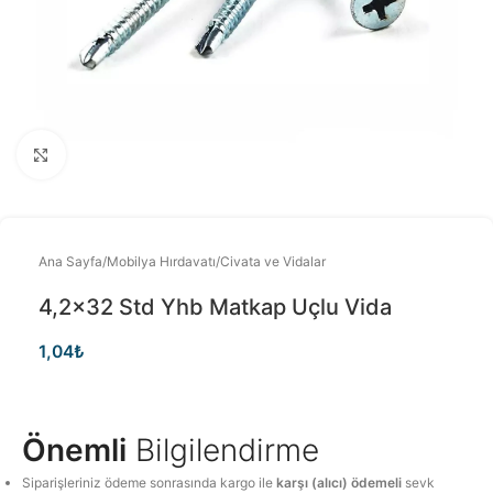
Büyütmek için tıklayınız
Ana Sayfa
/
Mobilya Hırdavatı
/
Civata ve Vidalar
4,2×32 Std Yhb Matkap Uçlu Vida
1,04
₺
Önemli
Bilgilendirme
Siparişleriniz ödeme sonrasında kargo ile
karşı (alıcı) ödemeli
sevk