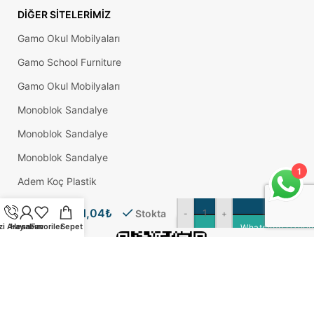
DIĞER SITELERIMIZ
Gamo Okul Mobilyaları
Gamo School Furniture
Gamo Okul Mobilyaları
Monoblok Sandalye
Monoblok Sandalye
Monoblok Sandalye
1
4,2×32
Adem Koç Plastik
Std
SE
Okul Sırası
Yhb
1,04
₺
Stokta
-
+
Matkap
zi Arayın
Hesabım
Favoriler
Sepet
WhatsApp Üzerind
Uçlu
Vida