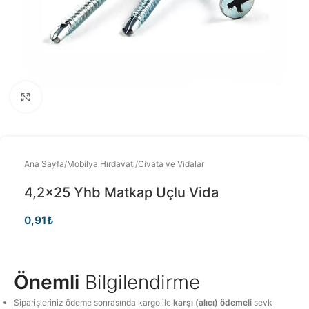
Büyütmek için tıklayınız
Ana Sayfa
/
Mobilya Hırdavatı
/
Civata ve Vidalar
4,2×25 Yhb Matkap Uçlu Vida
0,91
₺
Önemli
Bilgilendirme
Siparişleriniz ödeme sonrasında kargo ile
karşı (alıcı) ödemeli
sevk