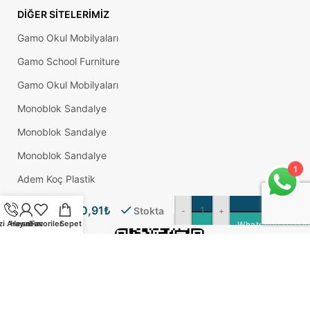
DIĞER SITELERIMIZ
Gamo Okul Mobilyaları
Gamo School Furniture
Gamo Okul Mobilyaları
Monoblok Sandalye
Monoblok Sandalye
Monoblok Sandalye
1
Adem Koç Plastik
4,2×25
Yhb
SE
Okul Sırası
0,91
₺
Matkap
Stokta
-
+
Uçlu
zi Arayın
Hesabım
Favoriler
Sepet
WhatsApp Üzerind
Vida