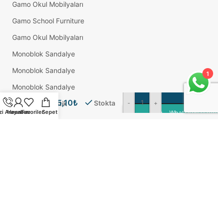
Gamo Okul Mobilyaları
Gamo School Furniture
Gamo Okul Mobilyaları
Monoblok Sandalye
Monoblok Sandalye
1
42 Lik
Monoblok Sandalye
Tablalı
S
Ayarlı
35,10
₺
Stokta
-
+
Adem Koç Plastik
Ayak
zi Arayın
Hesabım
Favoriler
Sepet
WhatsApp Üzerin
15 Cm
Okul Sırası
Gri