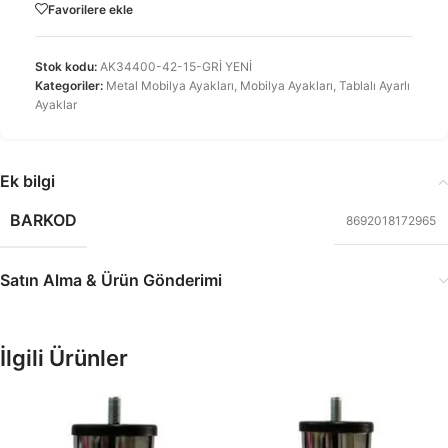
Favorilere ekle
Stok kodu:
AK34400-42-15-GRİ YENİ
Kategoriler:
Metal Mobilya Ayakları
,
Mobilya Ayakları
,
Tablalı Ayarlı
Ayaklar
Ek bilgi
BARKOD
8692018172965
Satın Alma & Ürün Gönderimi
İlgili Ürünler