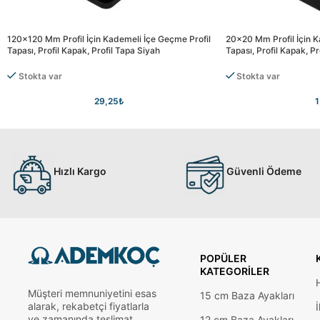
120×120 Mm Profil İçin Kademeli İçe Geçme Profil
20×20 Mm Profil İçin K
Tapası, Profil Kapak, Profil Tapa Siyah
Tapası, Profil Kapak, Pr
Stokta var
Stokta var
29,25
₺
1
Hızlı Kargo
Güvenli Ödeme
POPÜLER
KATEGORILER
Müşteri memnuniyetini esas
15 cm Baza Ayakları
alarak, rekabetçi fiyatlarla
İ
ve zamanında teslimat
12 cm Baza Ayakları