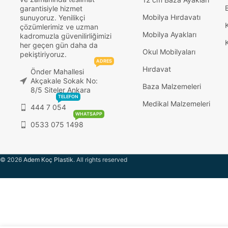
garantisiyle hizmet
Mobilya Hırdavatı
sunuyoruz. Yenilikçi
çözümlerimiz ve uzman
Mobilya Ayakları
kadromuzla güvenilirliğimizi
her geçen gün daha da
Okul Mobilyaları
pekiştiriyoruz.
ADRES
Hırdavat
Önder Mahallesi
Akçakale Sokak No:
Baza Malzemeleri
8/5 Siteler Ankara
TELEFON
Medikal Malzemeleri
444 7 054
WHATSAPP
0533 075 1498
© 2026
Adem Koç Plastik
. All rights reserved