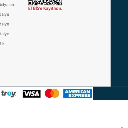
ilyaları
dalye
dalye
dalye
tik