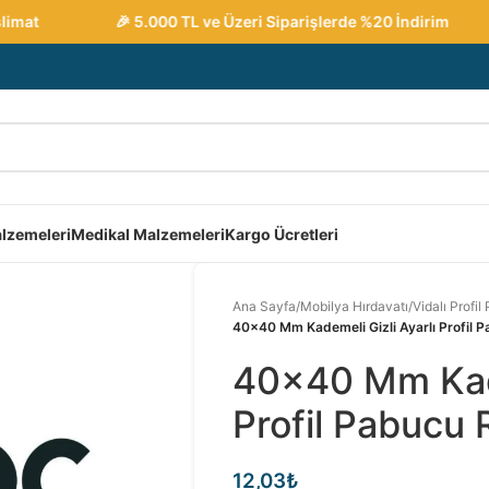
at
🎉 5.000 TL ve Üzeri Siparişlerde %20 İndirim
lzemeleri
Medikal Malzemeleri
Kargo Ücretleri
Ana Sayfa
/
Mobilya Hırdavatı
/
Vidalı Profil
40×40 Mm Kademeli Gizli Ayarlı Profil 
40×40 Mm Kade
Profil Pabucu 
12,03
₺