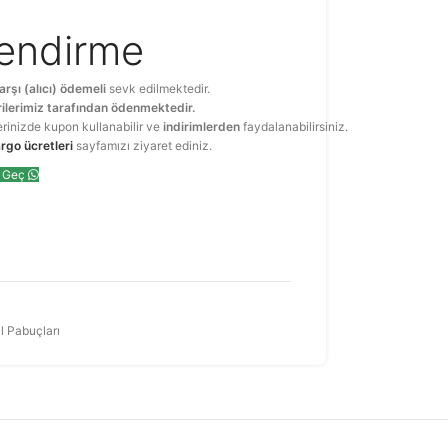
lendirme
arşı (alıcı) ödemeli
sevk edilmektedir.
ilerimiz tarafından ödenmektedir.
erinizde kupon kullanabilir ve
indirimlerden
faydalanabilirsiniz.
rgo ücretleri
sayfamızı ziyaret ediniz.
e Geç
il Pabuçları