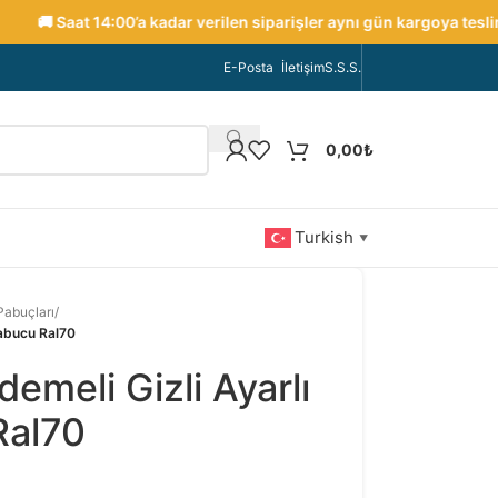
🚚 Saat 14:00’a kadar verilen siparişler aynı gün kargoya teslim ed
E-Posta
İletişim
S.S.S.
0,00
₺
Turkish
▼
 Pabuçları
/
Pabucu Ral70
meli Gizli Ayarlı
Ral70