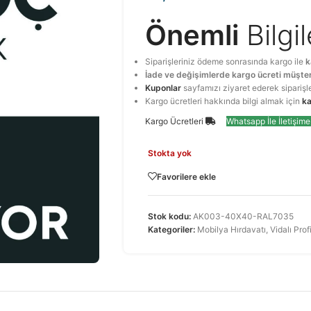
Önemli
Bilgi
Siparişleriniz ödeme sonrasında kargo ile
k
İade ve değişimlerde kargo ücreti müşter
Kuponlar
sayfamızı ziyaret ederek siparişl
Kargo ücretleri hakkında bilgi almak için
ka
Kargo Ücretleri
Whatsapp İle İletişim
Stokta yok
Favorilere ekle
Stok kodu:
AK003-40X40-RAL7035
Kategoriler:
Mobilya Hırdavatı
,
Vidalı Prof