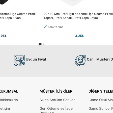
ademeli İçe Geçme Profil
20×30 Mm Profil İçin Kademeli İçe Geçme Profil
ofil Tapa Siyah
Tapası, Profil Kapak, Profil Tapa Beyaz
Stokta var
,95
₺
3,25
₺
Uygun Fiyat
Canlı Müşteri 
KURUMSAL
MÜŞTERI İLIŞKILERI
DIĞER SITELE
Hakkımızda
Sıkça Sorulan Sorular
Gamo Okul Mob
letişim
Geri Ödeme ve İade
Gamo School F
Politikası