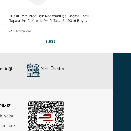
20×40 Mm Profil İçin Kademeli İçe Geçme Profil
25×40 Mm Profil İç
Tapası, Profil Kapak, Profil Tapa Ral9016 Beyaz
Tapası, Profil Kapak
Stokta var
Stokta var
3,58
₺
Desteği
Yerli Üretim
RIMIZ
ilyaları
urniture