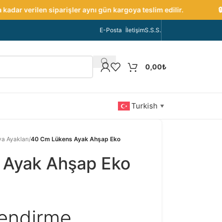
dar verilen siparişler aynı gün kargoya teslim edilir.
🔒 G
E-Posta
İletişim
S.S.S.
0,00
₺
Turkish
▼
ya Ayakları
/
40 Cm Lükens Ayak Ahşap Eko
 Ayak Ahşap Eko
lendirme