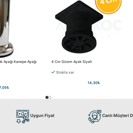
uk Ayağı Kanepe Ayağı
4 Cm Gizem Ayak Siyah
Stokta var
14,30
₺
7,05
₺
Uygun Fiyat
Canlı Müşteri 