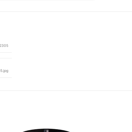
2305
5.jpg