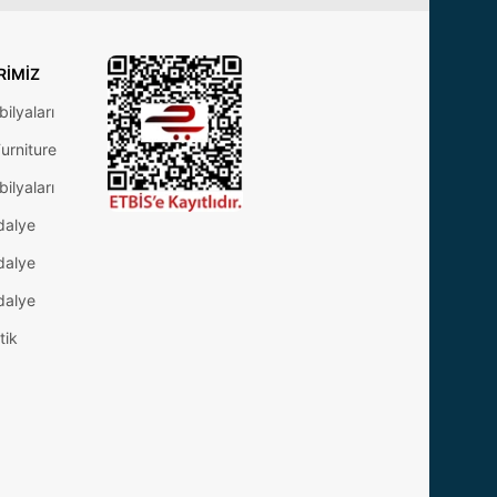
RIMIZ
ilyaları
urniture
ilyaları
dalye
dalye
dalye
tik