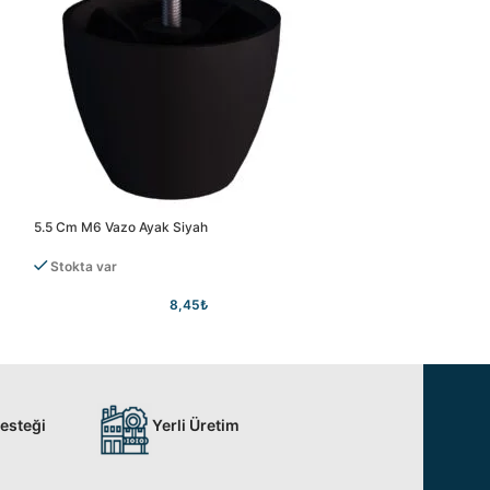
5.5 Cm M6 Vazo Ayak Siyah
6 Cm Gizem Ayak G
Stokta var
Stokta var
8,45
₺
Desteği
Yerli Üretim