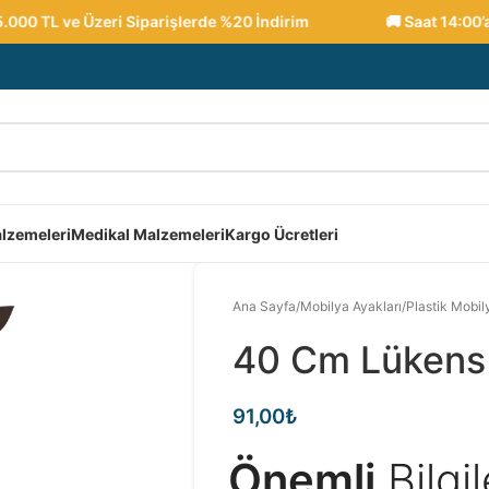
00 TL ve Üzeri Siparişlerde %20 İndirim
🚚 Saat 14:00’a ka
lzemeleri
Medikal Malzemeleri
Kargo Ücretleri
Ana Sayfa
/
Mobilya Ayakları
/
Plastik Mobil
40 Cm Lükens
91,00
₺
Önemli
Bilgi