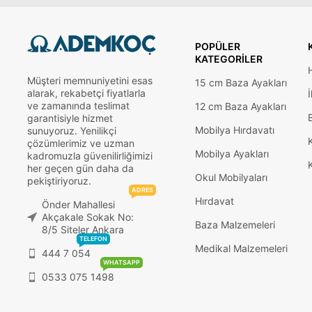
POPÜLER
KATEGORILER
Müşteri memnuniyetini esas
15 cm Baza Ayakları
alarak, rekabetçi fiyatlarla
İ
ve zamanında teslimat
12 cm Baza Ayakları
garantisiyle hizmet
Mobilya Hırdavatı
sunuyoruz. Yenilikçi
çözümlerimiz ve uzman
Mobilya Ayakları
kadromuzla güvenilirliğimizi
her geçen gün daha da
Okul Mobilyaları
pekiştiriyoruz.
ADRES
Hırdavat
Önder Mahallesi
Akçakale Sokak No:
Baza Malzemeleri
8/5 Siteler Ankara
TELEFON
Medikal Malzemeleri
444 7 054
WHATSAPP
0533 075 1498