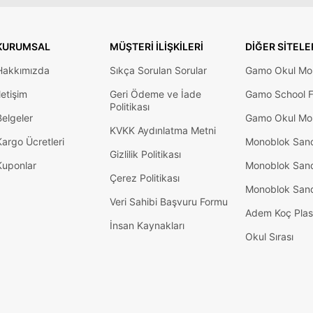
KURUMSAL
MÜŞTERI İLIŞKILERI
DIĞER SITELE
Hakkımızda
Sıkça Sorulan Sorular
Gamo Okul Mob
letişim
Geri Ödeme ve İade
Gamo School F
Politikası
Belgeler
Gamo Okul Mob
KVKK Aydınlatma Metni
Kargo Ücretleri
Monoblok San
Gizlilik Politikası
Kuponlar
Monoblok San
Çerez Politikası
Monoblok San
Veri Sahibi Başvuru Formu
Adem Koç Plas
İnsan Kaynakları
Okul Sırası