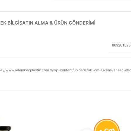
EK BILGI
SATIN ALMA & ÜRÜN GÖNDERIMI
869201828
ps://www.ademkocplastik.com.tr/wp-content/uploads/40-cm-lukens-ahsap-eko